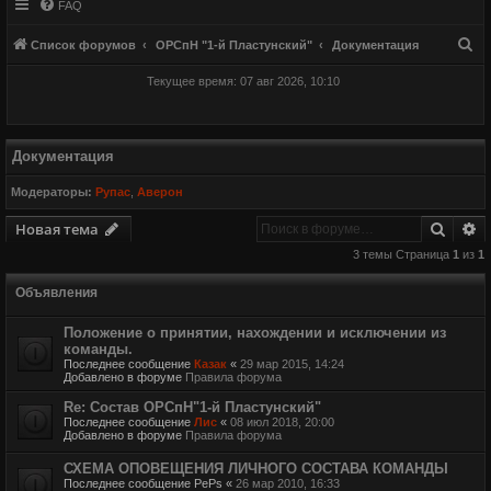
FAQ
П
Список форумов
ОРСпН "1-й Пластунский"
Документация
о
Текущее время: 07 авг 2026, 10:10
и
с
к
Документация
Модераторы:
Рупас
,
Аверон
Поиск
Р
Новая тема
3 темы Страница
1
из
1
Объявления
Положение о принятии, нахождении и исключении из
команды.
Последнее сообщение
Казак
«
29 мар 2015, 14:24
Добавлено в форуме
Правила форума
Re: Состав ОРСпН"1-й Пластунский"
Последнее сообщение
Лис
«
08 июл 2018, 20:00
Добавлено в форуме
Правила форума
СХЕМА ОПОВЕЩЕНИЯ ЛИЧНОГО СОСТАВА КОМАНДЫ
Последнее сообщение
PePs
«
26 мар 2010, 16:33