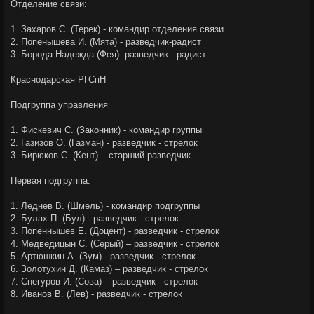
Отделение связи:
1. Захаров С. (Терек) - командир отделения связи
2. Попёнышева И. (Мята) - разведчик-радист
3. Борода Надежда (Фея)- разведчик - радист
Краснодарская РГСпН
Подгруппа управления
1. Фискевич С. (Законник) - командир группы
2. Газизов О. (Газман) - разведчик - стрелок
3. Бирюков С. (Кент) – старший разведчик
Первая подгруппа:
1. Леднев В. (Шмель) - командир подгруппы
2. Булах П. (Бул) - разведчик - стрелок
3. Попённышев Е. (Доцент) - разведчик - стрелок
4. Медведицын С. (Серый) – разведчик - стрелок
5. Артюшкин А. (Зум) - разведчик - стрелок
6. Золотухин Д. (Камаз) – разведчик - стрелок
7. Снегуров И. (Сова) – разведчик - стрелок
8. Иванов В. (Лев) - разведчик - стрелок