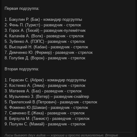
Первая подгруппа:
1. Бакулин Р. (Бак) - командир подгруппы
2. Фень П. (Турист) - разведчик - стрелок
3. Горох А. (Тихий) – разведчик-пулемётчик
4. Калачёв А. (Волк) - разведчик - стрелок
5. Зубенко А. (ПЭПС) - разведчик - стрелок
6. Высоцкий Н. (Кабан) - разведчик - стрелок
7. Демченко Ю. (Фермер) - разведчик - стрелок
8. Голубев Д. (Ворон) - разведчик - стрелок
Вторая подгруппа:
1. Герасин С. (Абрек) - командир подгруппы
2. Костенко А. (Зяма) - разведчик - стрелок
3. Матвеев А. (Баз) - разведчик - стрелок
4. Музыченко З. (Ветер) – разведчик-снайпер
5. Прилепский В.(Петрович) - разведчик - стрелок
6. Фоменко Ю.(Шаман) - разведчик - стрелок
7. Савченко Е.(Жека) - разведчик - стрелок
8. Бирзула М. (Танкист) - разведчик - стрелок
9. Полуян С. (Мамай) - разведчик - стрелок
Лисы бывают двух видов — хорошие и просто великолепные. Вторые