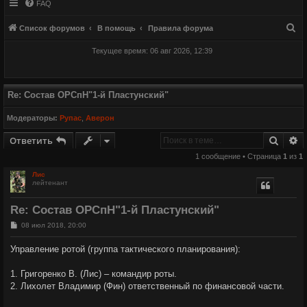
FAQ
П
Список форумов
В помощь
Правила форума
о
Текущее время: 06 авг 2026, 12:39
и
с
к
Re: Состав ОРСпН"1-й Пластунский"
Модераторы:
Рупас
,
Аверон
Поиск
Р
Ответить
1 сообщение • Страница
1
из
1
Лис
лейтенант
Re: Состав ОРСпН"1-й Пластунский"
С
08 июл 2018, 20:00
о
о
Управление ротой (группа тактического планирования):
б
щ
е
1. Григоренко В. (Лис) – командир роты.
н
2. Лихолет Владимир (Фин) ответственный по финансовой части.
и
е