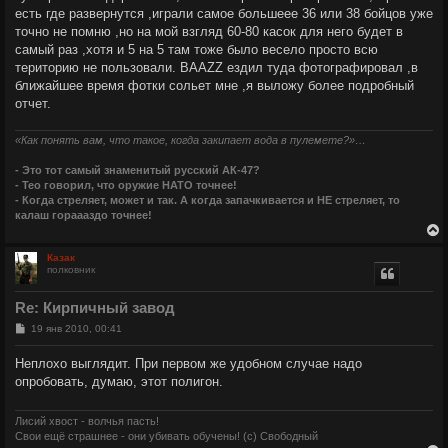
есть где развернутся ,играли самое большеее 36 или 38 бойцов уже
точно не помню ,но на мой взгляд 60-80 касок для него будет в
самый раз ,хотя и 5 на 5 там тоже было весело просто всю
територию не пользовали. BAAZZ ездил туда фотографировал ,в
ближайшее время фотки сольет мне ,я выложу более подробный
отчет.
«Как понять вам, что такое, когда закипает вода в пулемете?»…
- Это тот самый знаменитый русский АК-47?
- Тео говорил, что оружие НАТО точнее!
- Когда стреляет, может и так. А когда запачкивается и НЕ стреляет, то
калаш гораааздо точнее!
Казак
полковник
у
т
Re: Кирпичный завод
ь
с
С
19 янв 2010, 00:41
о
о
к
Неплохо выглядит. При первом же удобном случае надо
б
опробовать, думаю, этот полигон.
щ
е
ч
н
и
Лисий хвост - волчья пасть!
е
Свои ещё страшнее - они убивать обучены! (с) Свободный
у