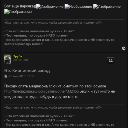
о
к
Вот еще парочка))
б
щ
е
ч
н
и
«Как понять вам, что такое, когда закипает вода в пулемете?»…
е
у
- Это тот самый знаменитый русский АК-47?
- Тео говорил, что оружие НАТО точнее!
- Когда стреляет, может и так. А когда запачкивается и НЕ стреляет, то
калаш гораааздо точнее!
Труба
лейтенант
у
т
Re: Кирпичный завод
ь
с
С
23 янв 2010, 14:51
о
о
к
Походу опять медиазона глючит ,смотрим по этой ссылке
б
http://mediazona.ru/look/gallery/other/332455
щ
,если и тут никто не
е
ч
увидит залью куда нибудь в другое место.
н
и
е
«Как понять вам, что такое, когда закипает вода в пулемете?»…
у
- Это тот самый знаменитый русский АК-47?
- Тео говорил, что оружие НАТО точнее!
- Когда стреляет, может и так. А когда запачкивается и НЕ стреляет, то