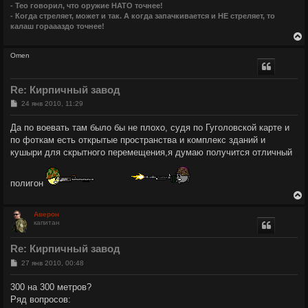
- Тео говорил, что оружие НАТО точнее!
- Когда стреляет, может и так. А когда запачкивается и НЕ стреляет, то
калаш гораааздо точнее!
Omen
у
т
Re: Кирпичный завод
ь
с
С
24 янв 2010, 11:29
о
о
к
Да по воевать там было бы не плохо, судя по Гуголовской карте и
б
по фоткам есть открытые пространства и комплекс зданий и
щ
е
ч
кушыри для скрытного перемещения,я думаю получится отличный
н
и
е
у
полигон
Аверон
капитан
у
т
Re: Кирпичный завод
ь
с
С
27 янв 2010, 00:48
о
о
к
300 на 300 метров?
б
Ряд вопросов:
щ
е