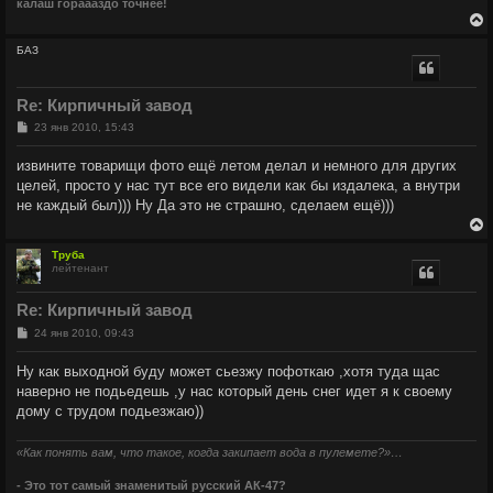
калаш гораааздо точнее!
БАЗ
у
т
Re: Кирпичный завод
ь
с
С
23 янв 2010, 15:43
о
о
к
извините товарищи фото ещё летом делал и немного для других
б
целей, просто у нас тут все его видели как бы издалека, а внутри
щ
е
ч
не каждый был))) Ну Да это не страшно, сделаем ещё)))
н
и
е
у
Труба
лейтенант
у
т
Re: Кирпичный завод
ь
с
С
24 янв 2010, 09:43
о
о
к
Ну как выходной буду может сьезжу пофоткаю ,хотя туда щас
б
наверно не подьедешь ,у нас который день снег идет я к своему
щ
е
ч
дому с трудом подьезжаю))
н
и
е
«Как понять вам, что такое, когда закипает вода в пулемете?»…
у
- Это тот самый знаменитый русский АК-47?