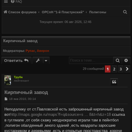
FAQ
П
Список форумов
ОРСпН "1-й Пластунский"
Полигоны
о
Текущее время: 06 авг 2026, 12:46
и
с
к
Кирпичный завод
Модераторы:
Рупас
,
Аверон
Поиск
Р
Ответить
1
2
3
29 сообщений
Труба
лейтенант
Кирпичный завод
С
18 янв 2010, 00:14
о
о
Неподалеку от ст.Павловской есть заброшенный кирпичный завод
б
вот
щ
http://maps.google.ru/maps?f=q&source=s ... 8&t=h&z=18
ссылка
е
в гуглмапе ,от себя скажу неоднократно играли там в пейнтбол
н
,полигон обалденный ,много зданий ,есть квадраты заросшие
и
е
кустарником и деревьями ,есть и открытые пространства ,короче