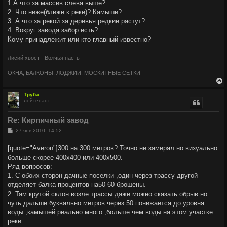
ч
1.А что за массив слева выше?
н
2. Что ниже(ближе к реке)? Камыши?
и
е
3. А что за рекой за деревья редкие растут?
у
4. Вокруг завода забор есть?
Кому принадлежит или кто главный известно?
Лисий хвост - Волчья пасть
__________________________________________
ОКНА, БАЛКОНЫ, ЛОДЖИИ, МОСКИТНЫЕ СЕТКИ
Труба
лейтенант
у
т
Re: Кирпичный завод
ь
с
С
27 янв 2010, 14:52
о
о
к
[quote="Averon"]300 на 300 метров? Точно не замерял но визуально
б
больше скорее 400х400 или 400х500.
щ
е
ч
Ряд вопросов:
н
1. C обоих сторон дачные поселки ,один через трассу другой
и
е
отделяет балка процентов на50-60 брошены.
у
2. Там крутой склон возле трассы даже можно сказать обрыв но
чуть дальше буквально метров через 50 понижается до уровня
воды ,камышей реально много ,больше чем воды на этом участке
реки.