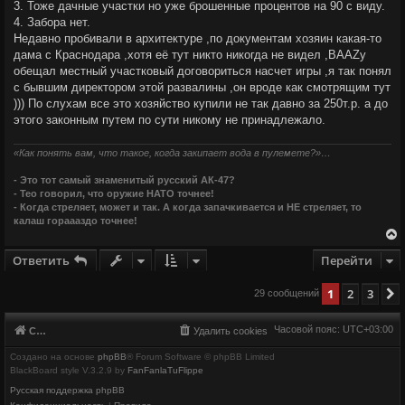
3. Тоже дачные участки но уже брошенные процентов на 90 с виду.
4. Забора нет.
Недавно пробивали в архитектуре ,по документам хозяин какая-то
дама с Краснодара ,хотя её тут никто никогда не видел ,BAAZу
обещал местный участковый договориться насчет игры ,я так понял
с бывшим директором этой развалины ,он вроде как смотрящим тут
))) По слухам все это хозяйство купили не так давно за 250т.р. а до
этого законным путем по сути никому не принадлежало.
«Как понять вам, что такое, когда закипает вода в пулемете?»…
- Это тот самый знаменитый русский АК-47?
- Тео говорил, что оружие НАТО точнее!
- Когда стреляет, может и так. А когда запачкивается и НЕ стреляет, то
калаш гораааздо точнее!
Ответить
Перейти
у
1
2
3
29 сообщений
т
ь
с
Часовой пояс:
UTC+03:00
Список форумов
Удалить cookies
к
Создано на основе
phpBB
® Forum Software © phpBB Limited
BlackBoard style V.3.2.9 by
FanFanlaTuFlippe
ч
Русская поддержка phpBB