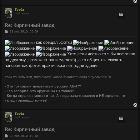
Труба
лейтенант
у
т
Re: Кирпичный завод
ь
с
С
23 янв 2010, 09:59
о
о
к
как обещал ,фотки
б
щ
е
ч
Хотя если честно то я бы пофоткал
н
по другому ,возможно так и сделаю)) ,а то общих так сказать
и
е
панорамных фоток практически нет ,одни здания.
у
«Как понять вам, что такое, когда закипает вода в пулемете?»…
- Это тот самый знаменитый русский АК-47?
- Тео говорил, что оружие НАТО точнее!
- Когда стреляет, может и так. А когда запачкивается и НЕ стреляет, то
калаш гораааздо точнее!
Труба
лейтенант
у
т
Re: Кирпичный завод
ь
с
С
23 янв 2010, 10:18
о