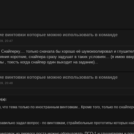
ие винтовки которые можно использовать в команде
09, 20:47
Снайперку.... только сначала бы хорошо её шумоизолировал и глушитель
яния короткие, снайпера сразу задушат в таких условиях... (я имею вв
пы , тоесть когда снайпер один выходит на задание)...
ие винтовки которые можно использовать в команде
09, 20:48
(а):
л, что тема только по иностранным винтовкам... Кроме того, только по снайпе
правильно задал вопрос - по винтовкам, страйкбольные прототипы которых на
интовок из первого поста можно оборудовать ПСО-1 и глушителем и почт