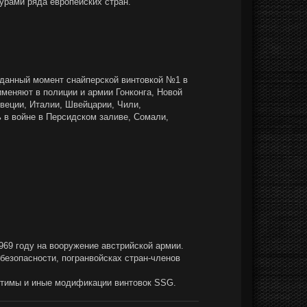
рами ряда европейских стран.
а данный момент снайперской винтовкой №1 в
именяют в полиции и армии Гонконга, Новой
веции, Италии, Швейцарии, Чили,
ь в войне в Персидском заливе, Сомали,
1969 году на вооружение австрийской армии.
сбезопасности, погранвойсках стран-членов
устимы и иные модификации винтовок SSG.