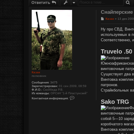
П
Ответить
Снайперские
С
Казак
»
13 дек 200
о
о
Ну про СВД, Винт
б
используемых в п
щ
е
Соответственно, 
н
и
е
Truvelo .50
Южноафриканская 
винтовочные патр
Казак
Существует два в
полковник
Винтовка комплек
Сообщения:
3475
патронов.
Зарегистрирован:
01 сен 2009, 08:59
Страйкбольных ва
Ф.И.О.:
Скойбеда Р.В.
Из команды:
ОРСпН "1-й Пластунский"
К
Контактная информация:
Sako TRG
о
н
Фи
т
а
винтовочные патр
к
т
собой 5—10 заряд
н
коробчатого мага
а
я
Винтовка комплек
и