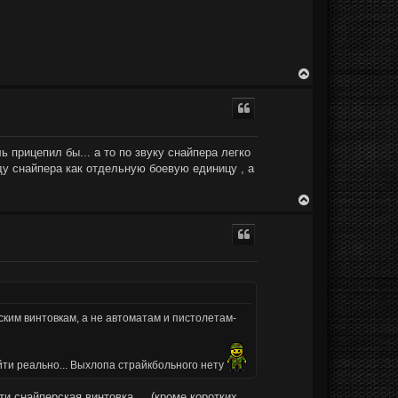
В
е
р
н
у
т
ь
 прицепил бы... а то по звуку снайпера легко
с
иду снайпера как отдельную боевую единицу , а
я
к
н
В
а
е
ч
р
а
н
л
у
у
т
ь
с
я
к
рским винтовкам, а не автоматам и пистолетам-
н
а
ч
а
йти реально... Выхлопа страйкбольного нету
л
у
и снайперская винтовка.... (кроме коротких