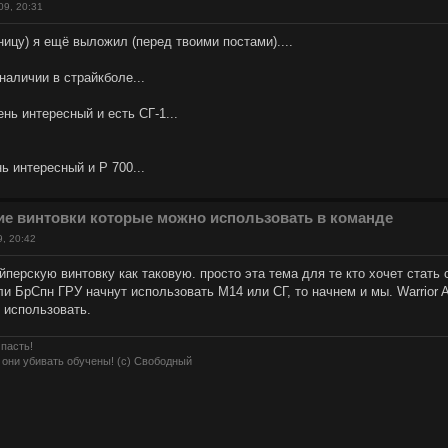
09, 20:31
ицу) я ещё выложил (перед твоими постами)....
 наличии в страйкболе...
нь интересный и есть СГ-1...
ь интересный и Р 700...
ие винтовки которые можно использовать в команде
9, 20:42
перскую винтовку как таковую. просто эта тема для те кто хочет стать 
и БрСпн ГРУ начнут использовать М14 или СГ, то начнем и мы. Warrior A
 использовать.
 пасть!
 они убивать обучены! (с) Свободный