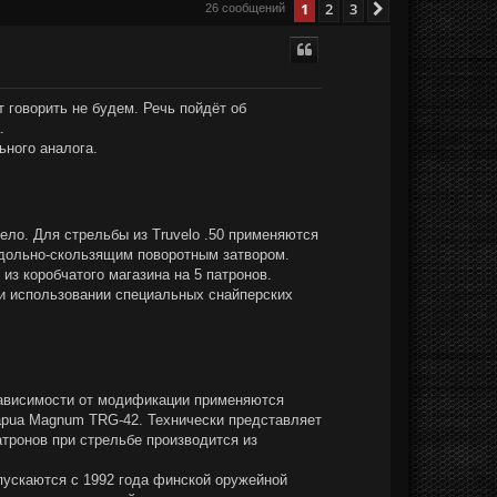
1
2
3
След.
26 сообщений
 говорить не будем. Речь пойдёт об
.
ьного аналога.
ло. Для стрельбы из Truvelo .50 применяются
одольно-скользящим поворотным затвором.
з коробчатого магазина на 5 патронов.
ри использовании специальных снайперских
 зависимости от модификации применяются
Lapua Magnum TRG-42. Технически представляет
тронов при стрельбе производится из
пускаются с 1992 года финской оружейной