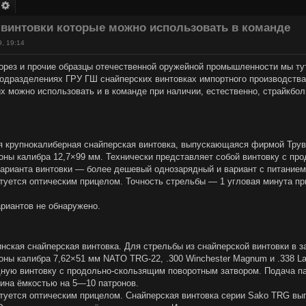
оиск
Расширенный поиск
 винтовки которые можно использовать в команде
9, 19:14
орез и прочие образцы отечественной оружейной промышленности мы тут
одразделениях ГРУ ГШ снайперских винтовках импортного производства
их можно использовать и в команде при наличии, естественно, страйкбол
крупнокалиберная снайперская винтовка, выпускающаяся фирмой Труве
оны калибра 12,7×99 мм. Технически представляет собой винтовку с пр
арианта винтовки — более дешевый однозарядный и вариант с питанием и
туется оптическим прицелом. Точность стрельбы — 1 угловая минута п
риантов не обнаружено.
нская снайперская винтовка. Для стрельбы из снайперской винтовки в
оны калибра 7,62×51 мм NATO TRG-22, .300 Winchester Magnum и .338 
ную винтовку с продольно-скользящим поворотным затвором. Подача па
зина ёмкостью на 5—10 патронов.
туется оптическим прицелом. Снайперская винтовка серии Sako TRG вы