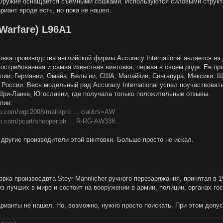
Оружие оснащается съёмными сошками. Используются силовыми структу
риант вроде есть, но пока не нашел.
 Warfare) L96A1
овка производства английской фирмы Accuracy International является н
востребованная и самая известная винтовка, первая в своем роде. Ее пр
лии, Германии, Омана, Бельгии, США, Малайзии, Сингапура, Мексики, Ш
 России. Весь модельный ряд Accuracy International успел поучаствоват
Шри-Ланке, Югославии, где получала только положительные отзывы.
пии:
p.com/wgc2008/main/pro ... cial&rs=AW
p.com/pcart/shopper.ph ... R-RG-AW338
 другие производители этой винтовки. Больше просто не искал.
вка произвосдвта Steyr-Mannlicher ручного перезаряжания, принятая в 
з лучших в мире и состоит на вооружении в армии, полиции, органах го
рианты не нашел. Но, возможно, нужно просто поискать. При этом доп