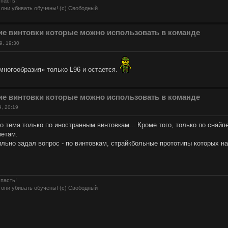
 пасть!
 они убивать обучены! (с) Свободный
ие винтовки которые можно использовать в команде
9, 19:30
«многообразия» только L96 и остается.
ие винтовки которые можно использовать в команде
9, 20:19
то тема только по иностранным винтовкам... Кроме того, только по снайп
метам.
ильно задал вопрос - по винтовкам, страйкбольные прототипы которых н
 пасть!
 они убивать обучены! (с) Свободный