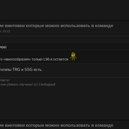
ие винтовки которые можно использовать в команде
9, 20:22
л(а):
его «многообразия» только L96 и остается.
ототипы TRG и SSG есть.
 пасть!
 они убивать обучены! (с) Свободный
ие винтовки которые можно использовать в команде