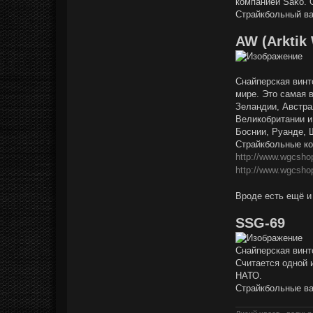
компанией Sako. 
н
ф
Страйкбольный ва
о
р
AW (Arktik
м
а
ц
и
я
Снайперская винт
п
о
мире. Это самая 
л
Зеландии, Австра
ь
з
Великобритании и
о
Боснии, Руанде, 
в
а
Страйкбольные ко
т
http://www.wgcsho
е
л
http://www.wgcsho
я
К
а
Вроде есть ещё и
з
а
к
SSG-69
Снайперская винто
Считается одной и
НАТО.
Страйкбольные ва