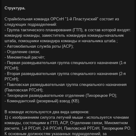
е
Структура.
Страйкбольная команда ОРСпН "1-й Пластунский" состоит из
следующих подразделений:
- Группа тактического планирования (ГТП), в состав которой входят:
командир команды, заместитель командира команды-начальник
штаба, помощники командира команды и начальника штаба ;
- Автомобильная служба роты (АСР);
- Отделение связи;
- Минометный расчёт;
- Первая разведывательная группа специального назначения (1-я
РГСпН);
- Вторая разведывательная группа специального назначения (2-я
РГСпН);
- Павловская разведывательная группа специального назначения
(Павловская РГСпН);
- Тихорецкое разведывательное отделение (Тихорецкое РО);
- Комендантский (резервный) взвод (КВ).
В команде используются два вида шевронов:
1) с изображением силуэта летучей мыши - используется членами
команды, состоящими в ГТП, АСР, Отделении связи, Минометном
расчете, 1-й РГСпН, 2-й РГСпН, Павловской РГСпН, Тихорецким РО.
К основным должностям указанных подразделений, за