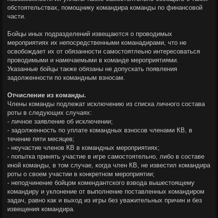
обстоятельствах, помощнику командира команды по финансовой
части.
Бойцы иных подразделений извещаются о проводимых
мероприятиях их непосредственными команадирами, что не
освобождает их от обязанности самостоятлеьно интересоваться
проводимыми и намечаемыми в команде мероприятиями.
Указанные бойцы также обязаны не допускать появления
задолженности по командным взносам.
Отчисление из команды.
Члены команды подлежат исключению из списка личного состава
роты в следующих случаях:
- личное заявление об исключении;
- задолженность по уплате командных взносов членами КВ, в
течение пяти месяцев;
- неучастие членов КВ в командных мероприятиях;
- попытка принять участие в игре самостоятельно, либо в составе
иной команды, в том случае, когда член КВ, не известил командира
роты о своем участии в конкретном мероприятии;
- неподчинение бойцом комендантского взвода вышестоящему
командиру и уклонение от выполнение поставленных командиром
задач, равно как и выход из игры без уважительных причин и без
извещения командира.