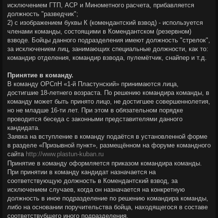
исключением ГТП, АСР и Минометного расчета, прибавляется
должность "разведчик";
2) с изображением буквы К (комендантский взвод) - используется
членами команды, состоящими в Комендантском (резервном)
взводе. Бойцы данного подразделения имеют должность "стрелок",
за исключением лиц, занимающих специальные должности, как то:
командир отделения, командир взвода, пулемётчик, снайпер и т.д.
Принятие в команду.
В команду ОРСпН «1-й Пластунский» принимаются лица,
достигшие 18-летнего возраста. По решению командира команды, в
команду может быть принято лицо, не достигшее совершеннолетия,
но не младше 16-ти лет. При этом в обязательном порядке
проводится беседа с законными представителями данного
кандидата.
Заявка на вступление в команду подаётся в установленной форме
в разделе «Призывной пункт», размещённом на форуме командного
сайта
http://www.plastun-kuban.ru
Принятие в команду оформляется приказом командира команды.
При принятии в команду кандидат назначается на
соответствующую должность в Комендантский взвод, за
исключением случаев, когда он назначается на конкретную
должность в иное подразделение по решению командира команды,
либо на основании поручительства бойца, находящегося в составе
соответствубщего иного подразделения.