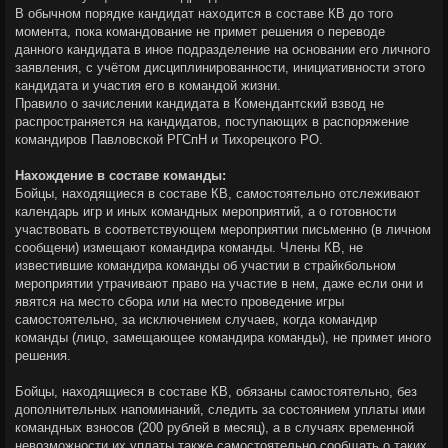
В обычном порядке кандидат находится в составе КВ до того
момента, пока командование не примет решения о переводе
данного кандидата в иное подразделение на основании его личного
заявления, с учётом дисциплинированности, инициативности этого
кандидата и участия его в командой жизни.
Правило о зачислении кандидата в Комендантский взвод не
распространяется на кандидатов, поступающих в распоряжение
командиров Павловской РГСпН и Тихорецкого РО.
Нахождение в составе команды:
Бойцы, находящиеся в составе КВ, самостоятельно отслеживают
календарь игр и иных командных мероприятий, а о готовности
участвовать в соответствующем мероприятии письменно (в личном
сообщени) измещают командира команды. Члены КВ, не
известившие командира команды об участии в страйкбольном
мероприятии утрачивают право на участие в нем, даже если они и
явятся на место сбора или на место проведение игры
самостоятельно, за исключением случаев, когда командир
команды (лицо, замещающее командира команды), не примет иного
решения.
Бойцы, находящиеся в составе КВ, обязаны самостоятельно, без
дополнительных напоминаний, следить за состоянием уплаты ими
командных взносов (200 рублей в месяц), а в случаях временной
невозможности их уплаты также самостоятельно сообщать о таких