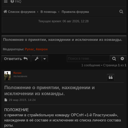
FAQ
П
Список форумов
В помощь
Правила форума
о
Текущее время: 06 авг 2026, 12:28
и
с
к
Положение о принятии, нахождении и исключении из команды.
Модераторы:
Рупас
,
Аверон
Поиск
Р
Ответить
1 сообщение • Страница
1
из
1
Казак
полковник
Положение о принятии, нахождении и
исключении из команды.
С
29 мар 2015, 14:24
о
о
ПОЛОЖЕНИЕ
б
о принятии в страйкбольную команду ОРСпН «1-й Пластунский»,
щ
е
нахождении в её составе и исключении из списка личного состава
н
роты.
и