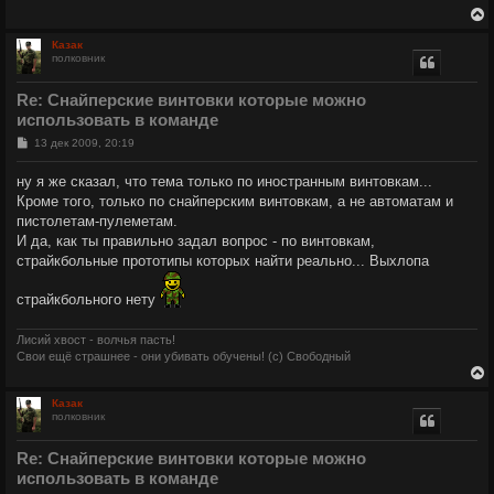
е
н
и
у
Казак
е
полковник
у
т
Re: Снайперские винтовки которые можно
ь
использовать в команде
с
С
13 дек 2009, 20:19
к
о
о
ну я же сказал, что тема только по иностранным винтовкам...
б
ч
Кроме того, только по снайперским винтовкам, а не автоматам и
щ
е
пистолетам-пулеметам.
н
И да, как ты правильно задал вопрос - по винтовкам,
и
у
е
страйкбольные прототипы которых найти реально... Выхлопа
страйкбольного нету
Лисий хвост - волчья пасть!
Свои ещё страшнее - они убивать обучены! (с) Свободный
Казак
полковник
у
т
Re: Снайперские винтовки которые можно
ь
использовать в команде
с