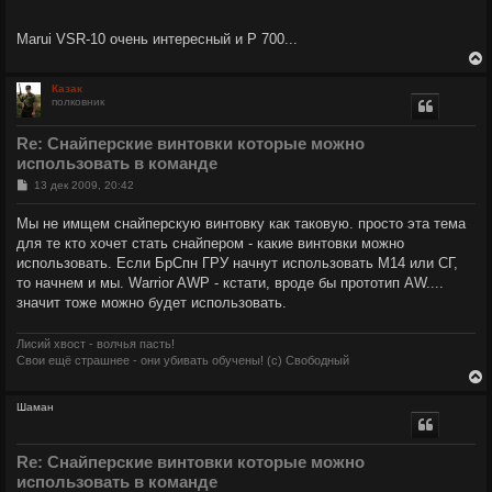
Marui VSR-10 очень интересный и Р 700...
Казак
полковник
у
т
Re: Снайперские винтовки которые можно
ь
использовать в команде
с
С
13 дек 2009, 20:42
к
о
о
Мы не имщем снайперскую винтовку как таковую. просто эта тема
б
ч
для те кто хочет стать снайпером - какие винтовки можно
щ
е
использовать. Если БрСпн ГРУ начнут использовать М14 или СГ,
н
то начнем и мы. Warrior AWP - кстати, вроде бы прототип АW....
и
у
е
значит тоже можно будет использовать.
Лисий хвост - волчья пасть!
Свои ещё страшнее - они убивать обучены! (с) Свободный
Шаман
у
т
Re: Снайперские винтовки которые можно
ь
использовать в команде
с