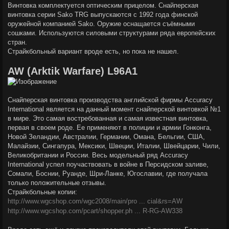
Винтовка комплектуется оптическим прицелом. Снайперская
винтовка серии Sako TRG выпускаются с 1992 года финской
оружейной компанией Sako. Оружие оснащается съёмными
сошками. Используются силовыми структурами ряда европейских
стран.
Страйкбольный вариант вроде есть, но пока не нашел.
AW (Arktik Warfare) L96A1
Снайперская винтовка производства английской фирмы Accuracy
International является на данный момент снайперской винтовкой №1
в мире. Это самая востребованная и самая известная винтовка,
первая в своем роде. Ее применяют в полиции и армии Гонконга,
Новой Зеландии, Австралии, Германии, Омана, Бельгии, США,
Малайзии, Сингапура, Мексики, Швеции, Италии, Швейцарии, Чили,
Великобритании и России. Весь модельный ряд Accuracy
International успел поучаствовать в войне в Персидском заливе,
Сомали, Боснии, Руанде, Шри-Ланке, Югославии, где получала
только положительные отзывы.
Страйкбольные копии:
http://www.wgcshop.com/wgc2008/main/pro ... cial&rs=AW
http://www.wgcshop.com/pcart/shopper.ph ... R-RG-AW338