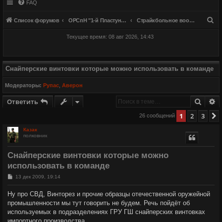
FAQ
П
Список форумов
ОРСпН "1-й Пластунский"
Страйкбольное вооружение
о
Текущее время: 08 авг 2026, 14:43
и
с
к
Снайперские винтовки которые можно использовать в команде
Модераторы:
Рупас
,
Аверон
Поиск
Р
Ответить
1
2
3
26 сообщений
Казак
полковник
Снайперские винтовки которые можно
использовать в команде
С
13 дек 2009, 19:14
о
о
Ну про СВД, Винторез и прочие образцы отечественной оружейной
б
промышленности мы тут говорить не будем. Речь пойдёт об
щ
е
используемых в подразделениях ГРУ ГШ снайперских винтовках
н
импортного производства.
и