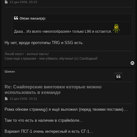
С
13 дек 2009, 20:22
к
о
о
б
ч
щ
Oktan писал(а):
е
н
и
у
Дааа... Из всего «многообразия» только L96 и остается.
е
Ну нет, вроде прототипы TRG и SSG есть.
Лисий хвост - волчья пасть!
Свои ещё страшнее - они убивать обучены! (с) Свободный
Шаман
у
т
Re: Снайперские винтовки которые можно
ь
использовать в команде
с
С
13 дек 2009, 20:31
к
о
о
Рома обнови страницу) я ещё выложил (перед твоими постами)....
б
ч
щ
е
Там то что есть в наличии в страйкболе...
н
и
у
е
Вариант ПСГ-1 очень интересный и есть СГ-1...