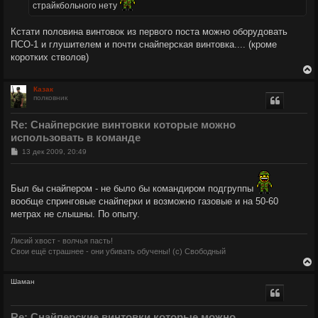
страйкбольного нету
Кстати половина винтовок из первого поста можно оборудовать
ПСО-1 и глушителем и почти снайперская винтовка.... (кроме
коротких стволов)
Казак
полковник
у
т
Re: Снайперские винтовки которые можно
ь
использовать в команде
с
С
13 дек 2009, 20:49
к
о
о
б
ч
Был бы снайпером - не было бы командиром подгруппы
щ
е
вообще спринговые снайперки и возможно газовые и на 50-60
н
метрах не слышны. По опыту.
и
у
е
Лисий хвост - волчья пасть!
Свои ещё страшнее - они убивать обучены! (с) Свободный
Шаман
у
т
Re: Снайперские винтовки которые можно