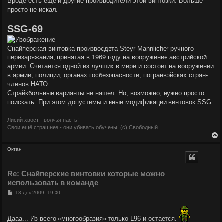
Вроде есть ещё и другие производители этой винтовки. Больше
просто не искал.
SSG-69
Снайперская винтовка произвосдвта Steyr-Mannlicher ручного
перезаряжания, принятая в 1969 году на вооружение австрийской
армии. Считается одной из лучших в мире и состоит на вооружении
в армии, полиции, органах госбезопасности, погранвойсках стран-
членов НАТО.
Страйкбольные варианты не нашел. Но, возможно, нужно просто
поискать. При этом допустимы и иные модификации винтовок SSG.
Лисий хвост - волчья пасть!
Свои ещё страшнее - они убивать обучены! (с) Свободный
Октан
у
т
Re: Снайперские винтовки которые можно
ь
использовать в команде
с
С
13 дек 2009, 19:30
к
о
о
б
ч
Дааа... Из всего «многообразия» только L96 и остается.
щ