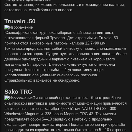
е
Соответственно, их можно использовать и в команде при наличии,
естественно, страйкбольного аналога.
Truvelo .50
Южноафриканская крупнокалиберная снайперская винтовка,
выпускающаяся фирмой Трувело. Для стрельбы из Truvelo .50
применяются винтовочные патроны калибра 12,7×99 мм.
Технически представляет собой винтовку с продольно-скользящим
поворотным затвором. Существует два варианта винтовки — более
дешевый однозарядный и вариант с питанием из коробчатого
магазина на 5 патронов. Винтовка комплектуется оптическим
прицелом. Точность стрельбы — 1 угловая минута при
использовании специальных снайперских патронов.
Страйкбольных вариантов не обнаружено.
Sako TRG
Финская снайперская винтовка. Для стрельбы из
снайперской винтовки в зависимости от модификации применяются
винтовочные патроны калибра 7,62×51 мм NATO TRG-22, .300
Winchester Magnum и .338 Lapua Magnum TRG-42. Технически
представляет собой 5—10 зарядную винтовку с продольно-
скользящим поворотным затвором. Подача патронов при стрельбе
производится из коробчатого магазина ёмкостью на 5—10 патронов.