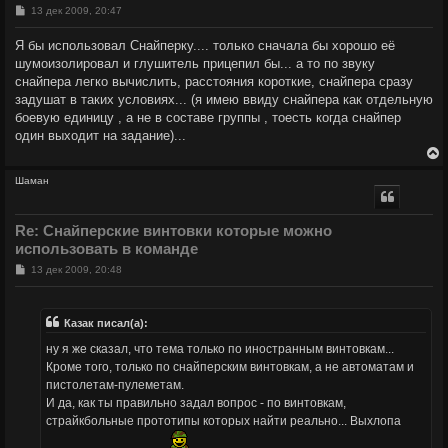
С
13 дек 2009, 20:47
к
о
о
Я бы использовал Снайперку.... только сначала бы хорошо её
б
ч
шумоизолировал и глушитель прицепил бы... а то по звуку
щ
е
снайпера легко вычислить, расстояния короткие, снайпера сразу
н
задушат в таких условиях... (я имею ввиду снайпера как отдельную
и
у
е
боевую единицу , а не в составе группы , тоесть когда снайпер
один выходит на задание)...
Шаман
у
т
Re: Снайперские винтовки которые можно
ь
использовать в команде
с
С
13 дек 2009, 20:48
к
о
о
б
ч
щ
Казак писал(а):
е
н
ну я же сказал, что тема только по иностранным винтовкам...
и
у
Кроме того, только по снайперским винтовкам, а не автоматам и
е
пистолетам-пулеметам.
И да, как ты правильно задал вопрос - по винтовкам,
страйкбольные прототипы которых найти реально... Выхлопа