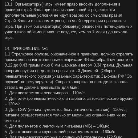
13.1. Организатор(ы) игры имеет право вносить дополнения в
правила страйкбола при организации своей игры, если эти
дополнительные условия не идут вразрез со смыслом правил
Страйкбола и с законом страны, на чьей территории проводится
игра. При этом организатор(ы) обязан(ы) оповестить потенциальных
участников об изменениях не позднее, чем за 1 месяц до начала
игры.
14. ПРИЛОЖЕНИЕ №1
1.1 Стрелковое оружие, обозначенное в правилах, должно стрелять
промышленно изготовленными шариками ВВ калибра 6 мм весом от
0,12 до 0,43 грамм либо 8 мм шариками весом 0,34 грамм. Дульная
энергия оружия не должна превышать 3 Джоулей. (Оборот
пневматического оружия указанных характеристик Законом РФ "Об
оружии" не регулируется). Скорость шарика на выходе из канала
ствола не должна превышать для 6мм:
1. Для пистолетов и револьверов – 110м/с
2. Для электропневматического и газового, автоматического оружия
– 120м/с
3. Для LSW (легких пулеметов без ленточного питания) - 130м/с,
питание осуществляется только от механ без ограничения их по
емкости
4. Для пулеметов с ленточным питанием (MG) – 140м/с
5. Для станковых и крупнокалиберных пулеметов – 160м/с
6. Для снайперского оружия с одиночной стрельбой - 172,5м/с