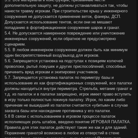
дополнительную защиту, не должны устанавливаться так, чтобы
нанести травму игрокам. При строительстве крыш у инженерного
сооружения не допускается применение веток, фанеры, ДСП.
Допускается использование тентов, если они не мешают
попаданию в фортификационное сооружение шаров и гранат.
5.4. Не допускается намеренное повреждение или уничтожение
инженерных сооружений, если обратное не предусмотрено
сценарием.
5.5. В любом инженерном сооружении должен быть как минимум
один беспрепятственный вход/выход для игроков.
5.6. Запрещается установка на подступах к позициям колючей
проволоки, рытьё ловушек и других приспособлений, способных
причинить вред игрокам и экипировке участников.
5.7. Запрещается установка палаток по периметру базы и
использование их как фортификационных сооружений, все палатки
должны находиться внутри периметра. Стрельба, метание гранат и
т.д. из палаток и в палатки запрещено, игрок имеет право вступить
в игру только полностью покинув палатку. Игрок, по каким либо
причинам не вышедший из палатки считается «убитым» в случае
захвата базы или нахождение противника у его палатки.
5.8 В связи с использованием в игровом процессе палаток
исполняющих роль штабов, введено понятие ИГРОВАЯ ПАЛАТКА.
Правила для этих палаток действуют такие же как и для зданий.
Поражение гранатой возможно в любое из отверстий в стене