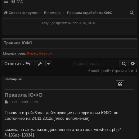
FAQ
П
Список форумов
В помощь
Правила страйкбола ЮФО
о
Текущее время: 07 авг 2026, 04:16
и
с
к
Правила ЮФО
Модераторы:
Рупас
,
Аверон
Поиск
Р
Ответить
5 сообщений • Страница
1
из
1
Свободный
Правила ЮФО
С
01 сен 2009, 09:56
о
о
Правила страйкбола, действующие на территории ЮФО, по
б
состоянию на 24.11.2012г.(плюс дополнения)
щ
е
н
ссылка на актуальные дополнения этого года: viewtopic.php?
и
е
f=186&t=130341