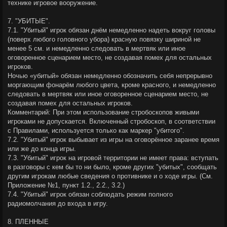
технике игровое вооружение.
7. "УБИТЫЕ".
7.1. "Убитый" игрок обязан днём немедленно надеть вокруг головы
(поверх любого головного убора) красную повязку шириной не
менее 5 см. и немедленно следовать в мертвяк или иное
оговоренное сценарием место, не создавая помех для остальных
игроков.
Ночью «убитый» обязан немедленно обозначить себя непрерывно
моргающим фонарём любого цвета, кроме красного, и немедленно
следовать в мертвяк или иное оговоренное сценарием место, не
создавая помех для остальных игроков.
Комментарий: При этом использование стробоскопов живыми
игроками не допускается. Включенный стробоскоп, в соответствии
с Правилами, используется только как маркер "убитого".
7.2. "Убитый" игрок выбывает из игры на оговорённое заранее время
или же до конца игры.
7.3. "Убитый" игрок на игровой территории не имеет права: вступать
в разговоры с кем бы то ни было, кроме других "убитых", сообщать
другим игрокам любые сведения о противнике и о ходе игры. (См.
Приложение №1, пункт 1.2., 2.2., 3.2.)
7.4. "Убитый" игрок обязан соблюдать режим полного
радиомолчания до входа в игру.
8. ПЛЕННЫЕ