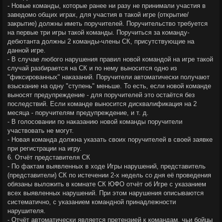
- Новые команды, которые ранее ни разу не принимали участия в
заведомо общих играх, для участия в такой игре (открытие/
закрытие) должны иметь поручителей. Поручительство требуется
на первые три игры такой команды. Поручиться за команду-
дебютанта должны 2 команды-члены СК, присутствующие на
данной игре.
- В случае любого нарушения правил новой командой на игре такой
случай разбирается на СК и по нему выносится одно из
"фиксированных" наказаний. Поручители автоматически получают
взыскание на одну "ступень" меньше. То есть, если новой команде
выносят предупреждение - для поручителей это остаётся без
последствий. Если команде выносится дисквалификация на 2
месяца - поручителям предупреждение, и т. д.
- В голосовании по наказанию новой команды поручители
участвовать не могут.
- Новая команда должна указать своих поручителей в своей заявке
при регистрации на игру.
6. Отчёт представителя СК
- По фактам выявленных в ходе Игры нарушений, представитель
(представители) СК по истечении 2-х недель со дня её проведения
обязаны выложить в комнате СК ЮФО отчёт об Игре с указанием
всех выявленных нарушений. При этом нарушения описываются
систематично, с указанием командной принадлежности
нарушителя.
- Отчёт автоматически является претензией к командам, чьи бойцы