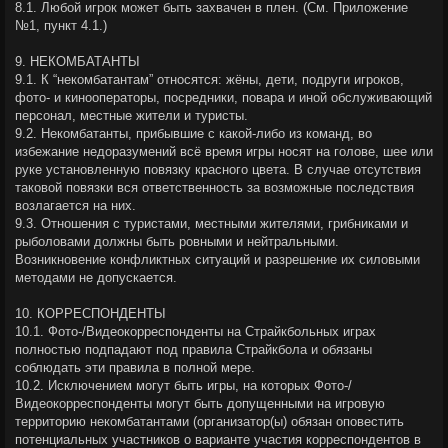
8.1. Любой игрок может быть захвачен в плен. (См. Приложение
№1, пункт 4.1.)
9. НЕКОМБАТАНТЫ
9.1. К “некомбатантам” относятся: жёны, дети, подруги игроков,
фото- и кинооператоры, посредники, повара и иной обслуживающий
персонал, местные жители и туристы.
9.2. Некомбатанты, прибывшие с какой-либо из команд, во
избежание недоразумений всё время игры носят на голове, шее или
руке установленную повязку красного цвета. В случае отсутствия
таковой повязки вся ответственность за возможные последствия
возлагается на них.
9.3. Отношения с туристами, местными жителями, грибниками и
рыболовами должны быть ровными и нейтральными.
Возникновение конфликтных ситуаций и разрешение их силовыми
методами не допускается.
10. КОРРЕСПОНДЕНТЫ
10.1. Фото-/Видеокорреспонденты на Страйкбольных играх
полностью подпадают под правила Страйкбола и обязаны
соблюдать эти правила в полной мере.
10.2. Исключением могут быть игры, на которых Фото-/
Видеокорреспонденты могут быть допущенными на игровую
территорию некомбатантами (организатор(ы) обязан оповестить
потенциальных участников о варианте участия корреспондентов в