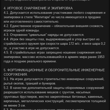
4. ИГРОВОЕ СНАРЯЖЕНИЕ И ЭКИПИРОВКА
4.1. Допускается использование участниками любого снаряжения и
экипировки в стиле “Милитари” из числа имеющегося в продаже
или изготовленного самостоятельно.
4.2. Единственное ограничение – обязательная внешняя схожесть
игроков одной команды.
4.3. Откровенно “цивильные” наряды не допускаются.
4.4. Игрок без защиты глаз, выдерживающей в упор выстрел из
страйкбольного оружия при скорости шара 172 м/с. и весе шара 0,2
гр., к участию в игре не допускается.
4.5. В страйкбольных играх запрещено ношение снаряжения или
экипировки, массово использовавшейся в армиях мира ранее 1953
года и позднее реального времени.
5. ФОРТИФИКАЦИОННЫЕ И ОБОРОНИТЕЛЬНЫЕ ИНЖЕНЕРНЫЕ
СООРУЖЕНИЯ.
5.1. На играх допускается строительство инженерных сооружений,
рытьё окопов, траншей и бункеров.
5.2. В качестве дополнительной защиты обороняемых сооружений
разрешается использование мешков с грунтом, насыпных
грунтовых брустверов, жестко закреплённых бетонных, каменных,
кирпичных, металлических конструкций, лесоматериалов толщиной
не менее 3 см.
5.3. Все материалы и конструкции, призванные нести