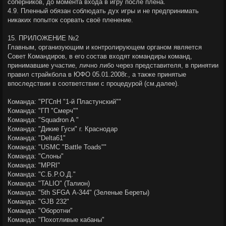
соперников, до момента входа в игру после плена.
4.9. Пленный обязан соблюдать дух игры и не предпринимать
никаких попыток сорвать своё пленение.
15. ПРИЛОЖЕНИЕ №2
Главным, организующим и контролирующем органом является
Совет Командиров, в его состав входят командиры команд,
принимавшие участие, лично либо через представителя, в принятии
правил страйкбола в ЮФО 05.01.2008г., а также принятые
впоследствии в соответствии с процедурой (см.далее).
Команда: "РГСпН "1-й Пластунский""
Команда: "ГП "Смерч""
Команда: "Squadron A "
Команда: "Дикие Гуси" г. Краснодар
Команда: "Delta61"
Команда: "USMC "Battle Toads""
Команда: "Слоны"
Команда: "MPRI"
Команда: "С.Б.Р.О.Д."
Команда: "TALIO" (Талион)
Команда: "5th SFGА A-344" (Зеленые Береты)
Команда: "GJB 232"
Команда: "Оборотни"
Команда: "Похотливые кабаны"