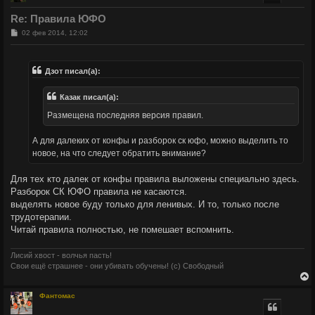
у
т
Re: Правила ЮФО
ь
с
С
02 фев 2014, 12:02
о
о
к
б
щ
Дзот писал(а):
е
ч
н
и
Казак писал(а):
е
у
Размещена последняя версия правил.
А для далеких от конфы и разборок ск юфо, можно выделить то
новое, на что следует обратить внимание?
Для тех кто далек от конфы правила выложены специально здесь.
Разборок СК ЮФО правила не касаются.
выделять новое буду только для ленивых. И то, только после
трудотерапии.
Читай правила полностью, не помешает вспомнить.
Лисий хвост - волчья пасть!
Свои ещё страшнее - они убивать обучены! (с) Свободный
Фантомас