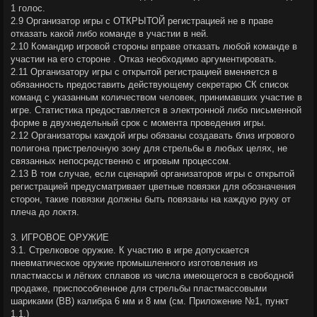
1 голос.
2.9 Организатор игры с ОТКРЫТОЙ регистрацией не в праве
отказать какой либо команде в участии в ней.
2.10 Командир игровой стороны вправе отказать любой команде в
участии на его стороне . Отказ необходимо аргументировать.
2.11 Организатору игры с открытой регистрацией вменяется в
обязанность предоставить действующему секретарю СК список
команд с указанным количеством человек, принимавших участие в
игре. Статистика предоставляется в электронной либо письменной
форме в двухнедельный срок с момента проведения игры.
2.12 Организаторы каждой игры обязаны создавать близ игрового
полигона пристрелочную зону для стрельбы в любых целях, не
связанных непосредственно с игровым процессом.
2.13 В том случае, если сценарий организаторов игры с открытой
регистрацией предусматривает цветные повязки для обозначения
сторон, такие повязки должны быть повязаны на каждую руку от
плеча до локтя.
3. ИГРОВОЕ ОРУЖИЕ
3.1. Стрелковое оружие. К участию в игре допускается
пневматическое оружие промышленного изготовления из
пластмассы и лёгких сплавов из числа имеющегося в свободной
продаже, приспособленное для стрельбы пластмассовыми
шариками (ВВ) калибра 6 мм и 8 мм (cм. Приложение №1, пункт
1.1.)