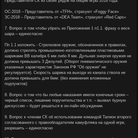
Представителя СК из своих рядов на общие игры 2018 года:
ОС-2018 – Представитель от «TFH», страхуют «Foggy Face»
ЗС-2018 – Представитель от «DEA Team», страхуют «Red Caps»
7. Вопрос о том чтобы убрать из Приложения 1 п1.1. фразу о весе
шара – единогласно
Пп 1.1 изложить - Стрелковое оружие, обозначенное в правилах,
должно стрелять промышленно изготовленными пластиковыми
шариками ВВ калибра 6 мм либо 8 мм. Дульная энергия оружия не
должна превышать 3 Джоулей. (Оборот пневматического оружия
указанных характеристик Законом РФ "Об оружии" не
регулируется). Скорость шарика на выходе из канала ствола не
должна превышать для 6мм: (без изменения вложенных
подпунктов)
8. Вопрос о том что бы любые наказания имели конечные сроки –
черный список, лишение поручительства и т.п. – вызвал бурную
дискуссию – будет решаться в он-лайн обсуждении.
9. Вопрос к членам СК об использовании командой Талион второго
согласованного с правообладателем камуфляжа на одной игре,
разрешить – единогласно