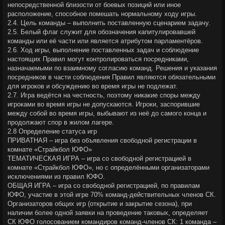
непосредственной близости от боевых позиций или иное
расположение, способное помешать нормальному ходу игры.
2.4. Цель команды – выполнить поставленную сценарием задачу.
2.5. Белый флаг служит для обозначения капитулировавшей
команды или её части или является атрибутом парламентёров.
2.6. Ход игры, выполнение поставленных задач и соблюдение
настоящих Правил могут контролироваться посредниками,
назначаемыми по взаимному согласию команд. Решения и указания
посредников в части соблюдения Правил являются обязательными
для игроков и обсуждению во время игры не подлежат.
2.7. Игра ведётся на честность, поэтому никакие споры между
игроками во время игры не допускаются. Игроки, заспорившие
между собой во время игры, выбывают из неё до самого конца и
продолжают спор в жилом лагере.
2.8 Определение статуса игр
ПРИВАТНАЯ – игра без объявления свободной регистрации в
комнате «Страйкбол ЮФО»
ТЕМАТИЧЕСКАЯ ИГРА – игра со свободной регистрацией в
комнате «Страйкбол ЮФО», но с определёнными организаторами
исключениями из правил ЮФО.
ОБЩАЯ ИГРА – игра со свободной регистрацией, по правилам
ЮФО, участие в этой игре 70% команд-действительных членов СК.
Организаторов общих игр (открытие и закрытие сезона), при
наличии более одной заявки на проведение таковых, определяет
СК ЮФО голосованием командиров команд-членов СК: 1 команда –