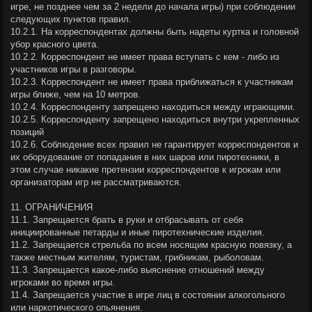
игре, не позднее чем за 2 недели до начала игры) при соблюдении
следующих пунктов правил.
10.2.1. На корреспондентах должны быть надеты куртка и головной
убор красного цвета.
10.2.2. Корреспондент не имеет права вступать с кем - либо из
участников игры в разговоры.
10.2.3. Корреспондент не имеет права приближаться к участникам
игры ближе, чем на 10 метров.
10.2.4. Корреспонденту запрещено находиться между играющими.
10.2.5. Корреспонденту запрещено находиться внутри укрепленных
позиций
10.2.6. Соблюдение всех правил не гарантирует корреспондентов и
их оборудование от попадания в них шаров или пиротехники, в
этом случае никакие претензии корреспондентов к игрокам или
организаторам игр не рассматриваются.
11. ОГРАНИЧЕНИЯ
11.1. Запрещается брать в руки и отбрасывать от себя
инициированные петарды и иные пиротехнические изделия.
11.2. Запрещается стрельба по всем носящим красную повязку, а
также местным жителям, туристам, грибникам, рыболовам.
11.3. Запрещается какое-либо выяснение отношений между
игроками во время игры.
11.4. Запрещается участие в игре лиц в состоянии алкогольного
или наркотического опьянения.