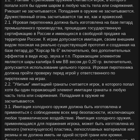
попали хотя бы одним шаром в любую часть тела или снаряжения.
Рикошет не засчитывается. Попадания в оружие не засчитываются.
Дружественный огонь засчитывается так же, как и вражеский.
2.1. Игровая пиротехника должна быть изготовлена на базе петард
промышленного производства, прошедших государственную
сертификацию в России и имеющихся в свободной продаже на
территории России. К играм допускается имитация, своим внешним
видом похожая на реально существующий прототип и созданная на
базе петард до "Корсар № 6" включительно, без дополнительных
эффектов в виде искр, звука и т.п. Поражающим элементом
являются шары калибра 6 мм ВВ весом до 0,20 гр. включительно,
допускается использование цельного гороха. Игровая пиротехника
должна пройти проверку перед игрой у ответственного по
пиротехнике на играх.
2.2. "Убитым" имитацией гранаты считается игрок, в которого попал
хотя бы один поражающий элемент имитации гранаты в любую
часть тела или снаряжения. Попадания в оружие не
засчитываются.
3.1. Имитация холодного оружия должна быть изготовлена и
применяться с соблюдением всех мер безопасности, исключающих
любое травматическое воздействие. Имитация холодного оружия,
применяющаяся для поражения игрока, может быть изготовлена из
мягкого (легкогнущегося) пластика, легкосплавных материалов или
резины и не должна иметь ни одной острой грани или кромки.