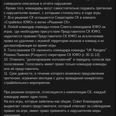
совершили описанные в отчёте нарушения.
- Кроме того, командиры могут самостоятельно подавать претензии
к нарушителям правил, с которыми столкнулись в ходе игры.
7. Все решения СК оглашаются Секретарём СК в комнате
«Страйкбол ЮФО» в ветке «Решения СК»
8. Любой командир команды-члена Совета командиров ЮФО на
играх, где необходимо присутствие Представителя СК ЮФО,
наделяется правами Представителя СК ЮФО за исключением
права на удаление с игровой территории игроков и команд и их
дисквалификации во время игры.
9. Голосованием СК назначить командира команды "UK Rangers"
Романа Панкова (Рэндалл) секретарем СК ЮФО (с 30.11.13)
10. Отменить "делегирование полномочий" и передачу голосов при
голосовании. Голосовать имеет право только командир команды
или её представитель.
11. Срок давности, в течение которого возможно предъявление
претензии, ограничен месяцем с даты проведения конкретного
страйкбольного мероприятия.
При решении вопросов, относящихся к компетенции СК, каждый
командир имеет один голос.
На все игры, которые заявлены как общие, Совет Командиров
выдвигает своего представителя, который отвечает за соблюдение
правил на игре, имеет право применять к нарушителям меры
наказания: