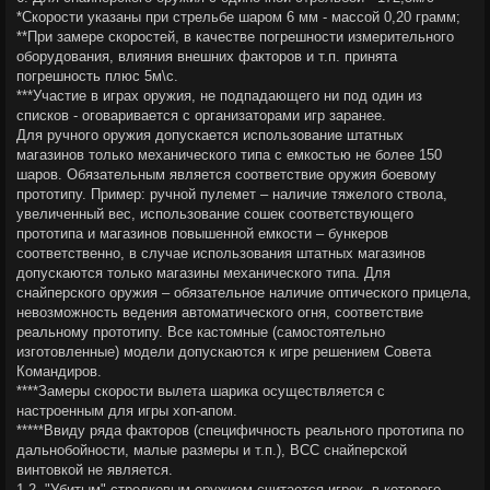
*Скорости указаны при стрельбе шаром 6 мм - массой 0,20 грамм;
**При замере скоростей, в качестве погрешности измерительного
оборудования, влияния внешних факторов и т.п. принята
погрешность плюс 5м\с.
***Участие в играх оружия, не подпадающего ни под один из
списков - оговаривается с организаторами игр заранее.
Для ручного оружия допускается использование штатных
магазинов только механического типа с емкостью не более 150
шаров. Обязательным является соответствие оружия боевому
прототипу. Пример: ручной пулемет – наличие тяжелого ствола,
увеличенный вес, использование сошек соответствующего
прототипа и магазинов повышенной емкости – бункеров
соответственно, в случае использования штатных магазинов
допускаются только магазины механического типа. Для
снайперского оружия – обязательное наличие оптического прицела,
невозможность ведения автоматического огня, соответствие
реальному прототипу. Все кастомные (самостоятельно
изготовленные) модели допускаются к игре решением Совета
Командиров.
****Замеры скорости вылета шарика осуществляется с
настроенным для игры хоп-апом.
*****Ввиду ряда факторов (специфичность реального прототипа по
дальнобойности, малые размеры и т.п.), ВСС снайперской
винтовкой не является.
1.2. "Убитым" стрелковым оружием считается игрок, в которого