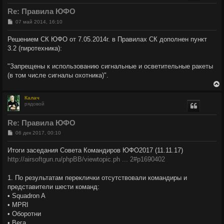
у
т
Re: Правила ЮФО
ь
с
С
07 май 2014, 16:10
о
о
к
Решением СК ЮФО от 7.05.2014г. в Правилах СК дополнен пункт
б
3.2 (пиротехника):
щ
е
ч
н
"Запрещены к использованию сигнальные и осветительные ракеты
и
е
(в том числе сигналы охотника)".
у
Калач
рядовой
у
т
Re: Правила ЮФО
ь
с
С
06 дек 2017, 00:10
о
о
к
Итоги заседания Совета Командиров ЮФО2017 (11.11.17)
б
http://airsoftgun.ru/phpBB/viewtopic.ph ... 2#p1690402
щ
е
ч
н
1. По результатам переклички отсутствовали командиры и
и
е
представители шести команд:
у
• Squadron A
• MPRI
• Оборотни
• Вега