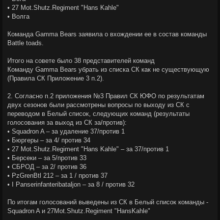
• 27 Mot.Shutz.Regiment "Hans Kahle"
• Волга
Команда Gamma Bears заявила о вхождении ее в состав команды
Battle toads.
Итого на совете было 38 представителей команд
Команду Gamma Bears убрать из списка СК как не существующую
(Правила СК Приложение 3 п.2).
2. Согласно п.2 приложения №3 Правил СК ЮФО по результатам
двух сезонов были рассмотрены вопросы по выходу из СК с
переводом в Белый список, следующих команд (результаты
голосования за выход из СК за/против):
• Squadron A – за удаление 37/против 1
• Бюргеры – за 4/ против 34
• 27 Mot.Shutz.Regiment "Hans Kahle" – за 37/против 1
• Берсеки – за 5/против 33
• СБРОД – за 2/ против 36
• PzGrenBtl 212 – за 1 / против 37
• I Panserinfanteribataljon – за 8 / против 32
По итогам голосований выведены из СК в Белый список команды -
Squadron A и 27Mot.Shutz.Regiment "HansKahle"