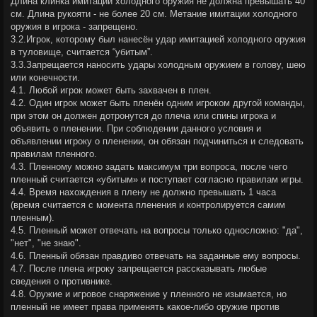
Длина клинка имитации холодного оружия не должна превышать 40
см. Длина рукояти - не более 20 см. Метание имитации холодного
оружия в игрока - запрещено.
3.2.Игрок, которому был нанесён удар имитацией холодного оружия
в туловище, считается “убитым”.
3.3.Запрещается наносить удары холодным оружием в голову, шею
или конечности.
4.1. Любой игрок может быть захвачен в плен.
4.2. Один игрок может быть пленён одним игроком другой команды,
при этом он должен дотронутся до плеча или спины игрока и
объявить о пленении. При соблюдении данного условия и
объявлении игроку о пленении, он обязан подчиниться и следовать
правилам пленного.
4.3. Пленному можно задать максимум три вопроса, после чего
пленный считается «убитым» и поступает согласно правилам игры.
4.4. Время нахождения в плену не должно превышать 1 часа
(время считается с момента пленения и контролируется самим
пленным).
4.5. Пленный может отвечать на вопросы только односложно: "да",
"нет", "не знаю".
4.6. Пленный обязан правдиво отвечать на заданные ему вопросы.
4.7. После плена игроку запрещается рассказывать любые
сведения о противнике.
4.8. Оружие и игровое снаряжение у пленного не изымается, но
пленный не имеет права применять какое-либо оружие против