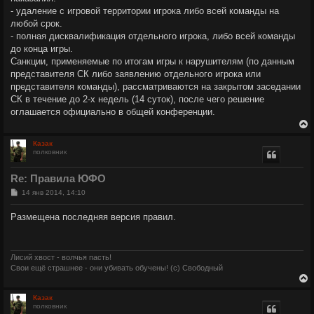
- удаление с игровой территории игрока либо всей команды на
любой срок.
- полная дисквалификация отдельного игрока, либо всей команды
до конца игры.
Санкции, применяемые по итогам игры к нарушителям (по данным
представителя СК либо заявлению отдельного игрока или
представителя команды), рассматриваются на закрытом заседании
СК в течение до 2-х недель (14 суток), после чего решение
оглашается официально в общей конференции.
Казак
полковник
у
т
Re: Правила ЮФО
ь
с
С
14 янв 2014, 14:10
о
о
к
Размещена последняя версия правил.
б
щ
е
ч
н
и
Лисий хвост - волчья пасть!
е
Свои ещё страшнее - они убивать обучены! (с) Свободный
у
Казак
полковник