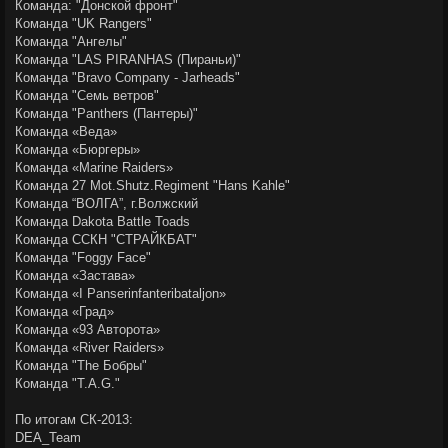
Команда: "Донской фронт"
Команда "UK Rangers"
Команда "Ангелы"
Команда "LAS PIRANHAS (Пираньи)"
Команда "Bravo Company - Jarheads"
Команда "Семь ветров"
Команда "Panthers (Пантеры)"
Команда «Веда»
Команда «Бюргеры»
Команда «Marine Raiders»
Команда 27 Mot.Shutz.Regiment "Hans Kahle"
Команда “ВОЛГА”, г.Волжский
Команда Dakota Battle Toads
Команда ССКН "СТРАЙКБАТ"
Команда "Foggy Face"
Команда «Застава»
Команда «I Panserinfanteribataljon»
Команда «Град»
Команда «93 Авторота»
Команда «River Raiders»
Команда "The Бобры"
Команда "T.A.G."
По итогам СК-2013:
DEA_Team