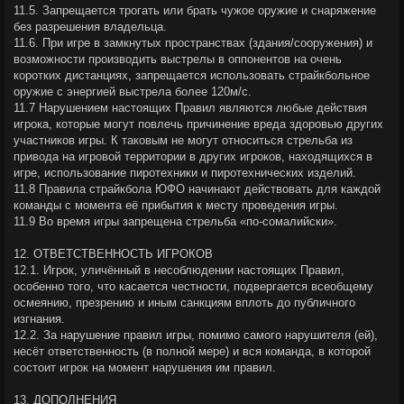
11.5. Запрещается трогать или брать чужое оружие и снаряжение
без разрешения владельца.
11.6. При игре в замкнутых пространствах (здания/сооружения) и
возможности производить выстрелы в оппонентов на очень
коротких дистанциях, запрещается использовать страйкбольное
оружие с энергией выстрела более 120м/с.
11.7 Нарушением настоящих Правил являются любые действия
игрока, которые могут повлечь причинение вреда здоровью других
участников игры. К таковым не могут относиться стрельба из
привода на игровой территории в других игроков, находящихся в
игре, использование пиротехники и пиротехнических изделий.
11.8 Правила страйкбола ЮФО начинают действовать для каждой
команды с момента её прибытия к месту проведения игры.
11.9 Во время игры запрещена стрельба «по-сомалийски».
12. ОТВЕТСТВЕННОСТЬ ИГРОКОВ
12.1. Игрок, уличённый в несоблюдении настоящих Правил,
особенно того, что касается честности, подвергается всеобщему
осмеянию, презрению и иным санкциям вплоть до публичного
изгнания.
12.2. За нарушение правил игры, помимо самого нарушителя (ей),
несёт ответственность (в полной мере) и вся команда, в которой
состоит игрок на момент нарушения им правил.
13. ДОПОЛНЕНИЯ