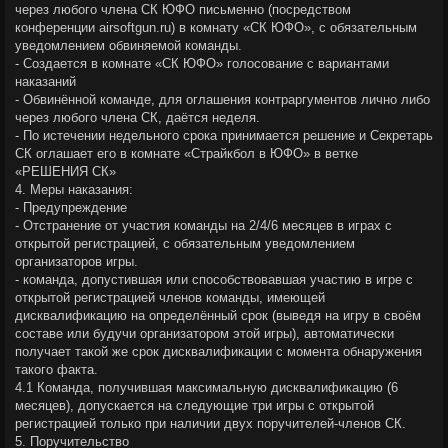
через любого члена СК ЮФО письменно (посредством
конференции airsoftgun.ru) в комнату «СК ЮФО», с обязательным
уведомлением обвиняемой команды.
- Создается в комнате «СК ЮФО» голосование с вариантами
наказаний
- Обвинённой команде, для оглашения контраргументов лично либо
через любого члена СК, даётся неделя.
- По истечении недельного срока принимается решение и Секретарь
СК оглашает его в комнате «Страйкбол в ЮФО» в ветке
«РЕШЕНИЯ СК»
4. Меры наказания:
- Предупреждение
- Отстранение от участия команды на 2/4/6 месяцев в играх с
открытой регистрацией, с обязательным уведомлением
организаторов игры.
- команда, допустившая или способствовавшая участию в игре с
открытой регистрацией членов команды, имеющей
дисквалификацию на определённый срок (выведя на игру в своём
составе или будучи организатором этой игры), автоматически
получает такой же срок дисквалификации с момента обнаружения
такого факта.
4.1 Команда, получившая максимальную дисквалификацию (6
месяцев), допускается на следующие три игры с открытой
регистрацией только при наличии двух поручителей-членов СК.
5. Поручительство