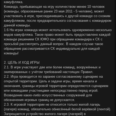
камуфляжа.
Команда, прибывающая на игру количеством менее 10 человек
(команды, образованные ранее 23 мая 2011 - 5 человек), может
участвовать в игре, присоединившись к другой команде со схожим
камуфляжем, после предварительного согласования с командиром
данной команды.
1.6 На играх команда может использовать одновременно несколько
видов камуфляжа. Такое право может быть предоставлено каждой
команде решением СК ЮФО при обращении командира к СК с
просьбой рассмотреть данный вопрос. В каждом случае такое
обращение рассматривается СК индивидуально для каждой
команды!
2. ЦЕЛЬ И ХОД ИГРЫ
2.1. В игре участвуют две или более команд, вооружённых и
экипированных с учётом требований настоящих Правил.
2.2. Игра проводится по заранее согласованному сценарию на
открытой территории. Цель и задачи игры, время начала и
окончания, границы игровой территории определяются сценарием
или командами участницами непосредственно перед игрой.
Возведение каких-либо искусственных сооружений для
обозначения игровых границ не допускается.
2.3. К игровой территории не относится только жилой лагерь
(лагеря) команд, обязательно обнесённый белой верёвкой (лентой).
Запрещается устройство жилого лагеря (лагерей) в