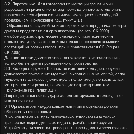
3.2. Пиротехника. Для изготовления имитаций гранат и мин
разрешается применение петард промышленного изготовления,
прошедших сертификацию, из числа имеющихся в свободной
продаже. (cм. Приложение №1, пункт 2.1.)
- Образцы используемой на игре пиротехники перед началом игры
должны предъявляться организаторам. (по рез. СК-2009)
- любое оружие, стреляющее снарядом с пиротехническим
элементом, допускается на игры только по решению комиссии,
состоящей из организаторов игры и представителя СК. (по рез.
СК-2009)
Для постановки дымовых завес допускаются к использованию
только белые дымы промышленного производства.
3.3. Холодное оружие. В качестве имитации холодного оружия
допускается применение муляжей, выполненных из мягкой, легко
гнущейся пластмассы (полистирол, полиэтилен), легкосплавных
материалов или резины, не имеющих острых кромок. (cм.
Приложение №1, пункт 3.1.)
Запрещается наносить удары холодным оружием в голову, шею
или конечности.
3.4 Организаторы каждой конкретной игры в сценарии должны
обозначать ночное время.
В ночное время на играх обязательно использование только
трассерных шаров для всех видов страйкбольного оружия.
Устройства для засветки трассерных шаров должны обеспечивать
четкую видимость выстрела со стороны от стреляющего.