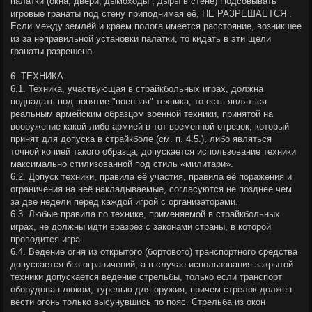
палатки (окна, двери, дымоходы , дыры в стене) Подсовывать
игровые гранаты под стену приподнимая её, НЕ РАЗРЕШАЕТСЯ .
Если между землёй и краем полога имеется расстояние, возникшее
из за неправильной установки палатки, то кидать в эти щели
гранаты разрешено.
6. ТЕХНИКА
6.1. Техника, участвующая в страйкбольных играх, должна
подпадать под понятие "военная" техника, то есть являться
реальным армейским образцом военной техники, принятой на
вооружение какой-либо армией в тот временной отрезок, который
принят для допуска в страйкболе (см. п. 4.5.), либо являться
точной копией такого образца, допускается использование техники
максимально стилизованной под стиль «милитари».
6.2. Допуск техники, правила её участия, правила её поражения и
ограничения на неё накладываемые, согласуются не позднее чем
за две недели перед каждой игрой с организаторами.
6.3. Любые правила по технике, применяемой в страйкбольных
играх, не должны идти вразрез с законами страны, в которой
проводится игра.
6.4. Ведение огня из открытого (бортового) транспортного средства
допускается без ограничений, а в случае использования закрытой
техники допускается ведение стрельбы, только если транспорт
оборудован люком, турелью для оружия, причем стрелок должен
вести огонь только высунувшись по пояс. Стрельба из окон