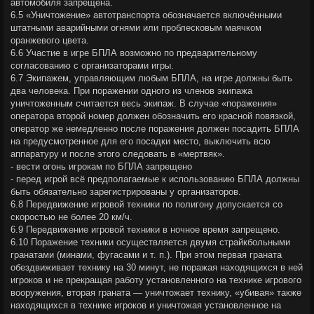
автомобиля запрещена.
6.5 «Уничтожение» автотранспорта обозначается включёнными
штатными аварийными огнями или проблесковым маячком
оранжевого цвета.
6.6 Участие в игре БПЛА возможно по предварительному
согласованию с организаторами игры.
6.7 Экипажем, управляющим любым БПЛА, на игре должны быть
два человека. При поражении одного из членов экипажа
уничтоженным считается весь экипаж. В случае «поражения»
оператора второй номер должен обозначить его красной повязкой,
оператор же немедленно после поражения должен посадить БПЛА
на предусмотренное для его посадки место, выключить всю
аппаратуру и после этого следовать в «мертвяк».
- вести огонь игрокам по БПЛА запрещено
- перед игрой всё предполагаемые к использованию БПЛА должны
быть обязательно зарегистрированы у организаторов.
6.8 Передвижение игровой техники по полигону допускается со
скоростью не более 20 км/ч.
6.9 Передвижение игровой техники в ночное время запрещено.
6.10 Поражение техники осуществляется двумя страйкбольными
гранатами (минами, фугасами и т. п.). При этом первая граната
обездвиживает технику на 30 минут, не поражая находящихся в ней
игроков и не прекращая работу установленного на технике игрового
вооружения, вторая граната — уничтожает технику, «убивая» также
находящихся в технике игроков и уничтожая установленное на