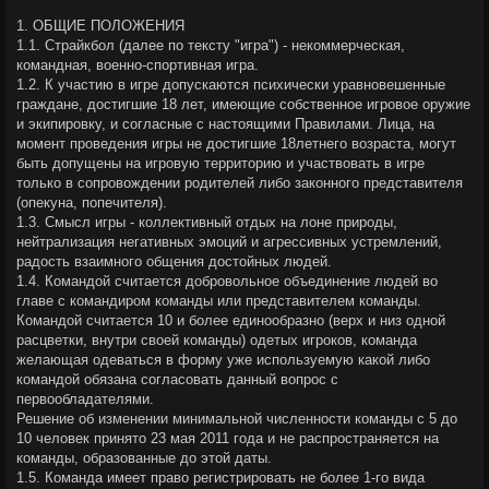
1. ОБЩИЕ ПОЛОЖЕНИЯ
1.1. Страйкбол (далее по тексту "игра") - некоммерческая,
командная, военно-спортивная игра.
1.2. К участию в игре допускаются психически уравновешенные
граждане, достигшие 18 лет, имеющие собственное игровое оружие
и экипировку, и согласные с настоящими Правилами. Лица, на
момент проведения игры не достигшие 18летнего возраста, могут
быть допущены на игровую территорию и участвовать в игре
только в сопровождении родителей либо законного представителя
(опекуна, попечителя).
1.3. Смысл игры - коллективный отдых на лоне природы,
нейтрализация негативных эмоций и агрессивных устремлений,
радость взаимного общения достойных людей.
1.4. Командой считается добровольное объединение людей во
главе с командиром команды или представителем команды.
Командой считается 10 и более единообразно (верх и низ одной
расцветки, внутри своей команды) одетых игроков, команда
желающая одеваться в форму уже используемую какой либо
командой обязана согласовать данный вопрос с
первообладателями.
Решение об изменении минимальной численности команды с 5 до
10 человек принято 23 мая 2011 года и не распространяется на
команды, образованные до этой даты.
1.5. Команда имеет право регистрировать не более 1-го вида