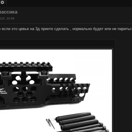
оиск
Расширенный поиск
лассика
015, 10:06
 если это цевье на 3д принте сделать , нормально будет или не паритьс