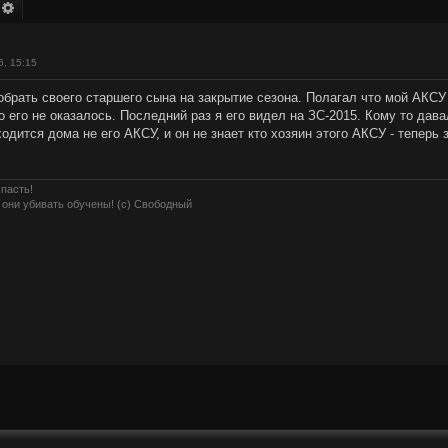
оиск
Расширенный поиск
з
6, 15:15
брать своего старшего сына на закрытие сезона. Полагал что мой АКСУ 
 его не оказалось. Последний раз я его видел на ЗС-2015. Кому то дава
ходится дома не его АКСУ, и он не знает кто хозяин этого АКСУ - теперь 
 пасть!
 они убивать обучены! (с) Свободный