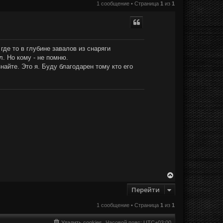
1 сообщение • Страница
1
из
1
где то в глубине завалов из снаряги
л. Но кому - не помню.
знайте. Это я. Буду благодарен тому кто его
В
е
Перейти
р
н
у
1 сообщение • Страница
1
из
1
т
ь
Удалить cookies
Часовой пояс:
UTC+03:00