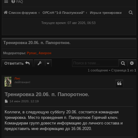
FAQ
П
Список форумов
ОРСпН "1-й Пластунский"
Игры и тренировки
о
Текущее время: 07 авг 2026, 06:53
и
с
к
Тренировка 20.06. п. Папоротное.
Модераторы:
Рупас
,
Аверон
Поиск
Р
Ответить
1 сообщение • Страница
1
из
1
Лис
лейтенант
Тренировка 20.06. п. Папоротное.
С
14 июн 2020, 12:19
о
о
Коллеги, в следующую субботу 20.06. состоится командная
б
тренировка. Место проведения п. Папоротное Горячий ключ.
щ
е
Командирам групп довести информацию до личного состава и
н
предоставить мне информацию до 16.06.2020.
и
е