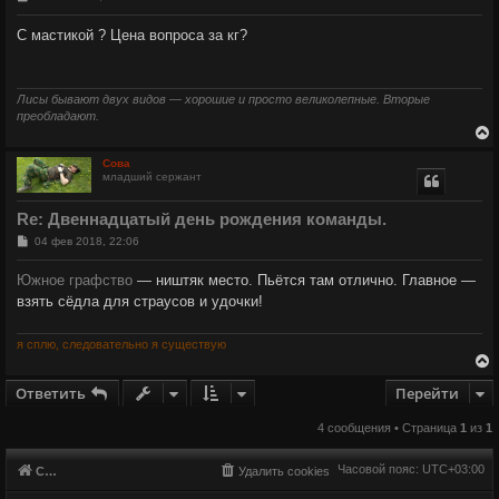
о
о
к
С мастикой ? Цена вопроса за кг?
б
щ
е
ч
н
и
Лисы бывают двух видов — хорошие и просто великолепные. Вторые
е
преобладают.
у
Сова
младший сержант
у
т
Re: Двеннадцатый день рождения команды.
ь
с
С
04 фев 2018, 22:06
о
о
к
Южное графство
— ништяк место. Пьётся там отлично. Главное —
б
щ
взять сёдла для страусов и удочки!
е
ч
н
и
я сплю, следовательно я существую
е
у
Ответить
Перейти
у
4 сообщения • Страница
1
из
1
т
ь
с
Часовой пояс:
UTC+03:00
Список форумов
Удалить cookies