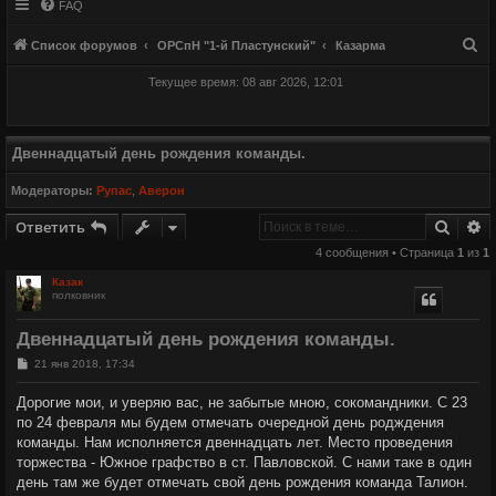
FAQ
П
Список форумов
ОРСпН "1-й Пластунский"
Казарма
о
Текущее время: 08 авг 2026, 12:01
и
с
к
Двеннадцатый день рождения команды.
Модераторы:
Рупас
,
Аверон
Поиск
Р
Ответить
4 сообщения • Страница
1
из
1
Казак
полковник
Двеннадцатый день рождения команды.
С
21 янв 2018, 17:34
о
о
Дорогие мои, и уверяю вас, не забытые мною, сокомандники. С 23
б
по 24 февраля мы будем отмечать очередной день родждения
щ
е
команды. Нам исполняется двеннадцать лет. Место проведения
н
торжества - Южное графство в ст. Павловской. С нами таке в один
и
е
день там же будет отмечать свой день рождения команда Талион.