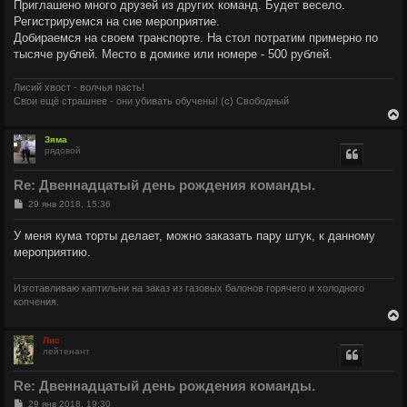
Приглашено много друзей из других команд. Будет весело.
Регистрируемся на сие мероприятие.
Добираемся на своем транспорте. На стол потратим примерно по
тысяче рублей. Место в домике или номере - 500 рублей.
Лисий хвост - волчья пасть!
Свои ещё страшнее - они убивать обучены! (с) Свободный
Зяма
рядовой
у
т
Re: Двеннадцатый день рождения команды.
ь
с
С
29 янв 2018, 15:36
о
о
к
У меня кума торты делает, можно заказать пару штук, к данному
б
мероприятию.
щ
е
ч
н
и
Изготавливаю каптильни на заказ из газовых балонов горячего и холодного
е
копчения.
у
Лис
лейтенант
у
т
Re: Двеннадцатый день рождения команды.
ь
с
С
29 янв 2018, 19:30