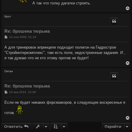
А так что толку дагатки строять.
Крот
у
т
Re: брошена тюрьма
ь
с
С
13 ноя 2009, 01:16
о
о
к
А для тренеровок впринцепе подходит полигон на Гидрострое
б
"Стройинтеркомплекс", там есть поле, недостроенные задания. И ,
щ
е
ч
я так думаю что не кто этому против не будет!
н
и
е
у
Октан
у
т
Re: брошена тюрьма
ь
с
С
23 янв 2010, 22:06
о
о
к
Если не будет никаких форсмажоров, в следующее воскресенье я
б
щ
е
ч
готов.
н
и
е
у
Ответить
Перейти