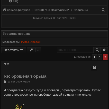
FAQ
П
Список форумов
ОРСпН "1-й Пластунский"
Полигоны
о
Текущее время: 08 авг 2026, 06:03
и
с
к
брошена тюрьма
Модераторы:
Рупас
,
Аверон
Поиск
Р
Ответить
1
2
Пред.
13 сообщений
Крот
Re: брошена тюрьма
С
13 ноя 2009, 01:06
о
о
Я предлагаю сездить туда и провери , сфотографировать. Рупас
б
если в воскресенье ты свободен давай сездим и поглядим!
щ
е
н
и
е