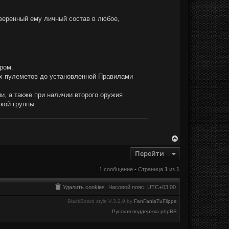
вверенный ему личный состав в любое,
ром.
их пулеметов до установленной Правилами
и, а также при наличии второго оружия
кой группы.
В
е
Перейти
р
н
у
1 сообщение • Страница
1
из
1
т
ь
Удалить cookies
Часовой пояс:
UTC+03:00
с
я
BlackBoard style V.3.2.9 by
FanFanlaTuFlippe
к
н
Русская поддержка phpBB
а
ч