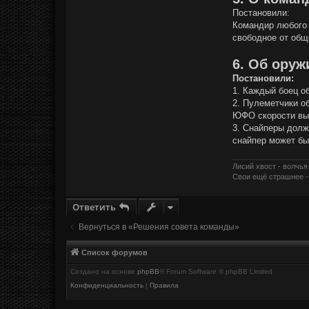
Постановили:
Командир любого 
свободное от общ
6. Об оруж
Постановили:
1. Каждый боец о
2. Пулеметчики о
ЮФО скорости выл
3. Снайперы долж
снайпер может бы
Лисий хвост - волчья
Свои ещё страшнее -
Ответить
Вернуться в «Решения совета команды»
Список форумов
Создано на основе
phpBB
® Forum Software © phpBB Limited
Конфиденциальность
|
Правила