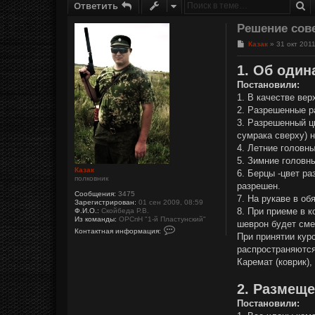
П
Ответить
Решение сове
С
Казак
»
31 окт 2011
о
о
1. Об оди
б
щ
Постановили:
е
1. В качестве ве
н
и
2. Разрешенные р
е
3. Разрешенный ц
сумрака сверху) 
4. Летние головн
5. Зимние головн
Казак
6. Берцы -цвет ра
полковник
разрешен.
Сообщения:
3475
7. На рукаве в о
Зарегистрирован:
01 сен 2009, 08:59
8. При приеме в 
Ф.И.О.:
Скойбеда Р.В.
Из команды:
ОРСпН "1-й Пластунский"
шеврон будет сме
К
Контактная информация:
о
При принятии кур
н
распространяются
т
а
Каремат (коврик)
к
т
2. Размеще
н
а
Постановили:
я
и