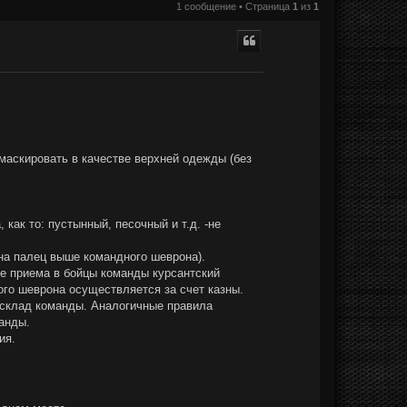
1 сообщение • Страница
1
из
1
емаскировать в качестве верхней одежды (без
как то: пустынный, песочный и т.д. -не
на палец выше командного шеврона).
ле приема в бойцы команды курсантский
го шеврона осуществляется за счет казны.
 склад команды. Аналогичные правила
анды.
ия.