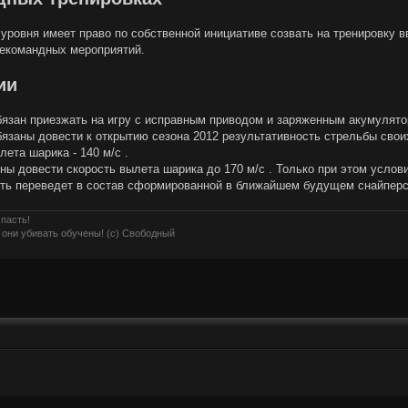
уровня имеет право по собственной инициативе созвать на тренировку 
екомандных мероприятий.
ии
бязан приезжать на игру с исправным приводом и заряженным акумулято
бязаны довести к открытию сезона 2012 результативность стрельбы сво
ета шарика - 140 м/с .
ны довести скорость вылета шарика до 170 м/с . Только при этом услови
ть переведет в состав сформированной в ближайшем будущем снайперс
 пасть!
 они убивать обучены! (с) Свободный