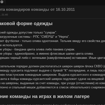
оиск
Расширенный поиск
та командиров команды от 16.10.2011
, 21:40
наковой форме одежды
рхней одежды допустим только "сумрак".
азгрузочные системы - РПС "СМЕРШ" и "Нерпа".
вет футболки - только олива однотонная. Тельник ввиду его свойства д
не используется.
ые уборы - бандана цвета олива либо панама сумрак.
ые уборы - единообразно, а именно флисовые шапки цвета олива.
зрешен черный либо с зелеными (камуфляжными) вставками. Иные цвета, 
бязательном порядке должен располагаться шеврон шеврон блока СКВО (
команду курсанта подлежат выдаче с буквой "К" посередине, и лишь пос
нен пластунским командным шевроном. Выдача курсантского и командно
санта в бойцы команды курсантский шеврон подлежит сдаче на вещевой
 на шевроны, выданные за счет команды, при уходе (отчислении) из ком
, пончо и спальный мешок добавляются в список обязательного снаряжен
ние команды на играх в жилом лагере