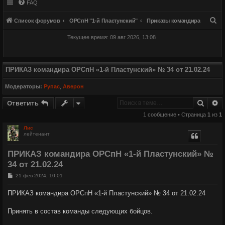
FAQ
П
Список форумов
ОРСпН "1-й Пластунский"
Приказы командира
о
Текущее время: 09 авг 2026, 13:08
и
с
к
ПРИКАЗ командира ОРСпН «1-й Пластунский» № 34 от 21.02.24
Модераторы:
Рупас
,
Аверон
Поиск
Р
Ответить
1 сообщение • Страница
1
из
1
Лис
лейтенант
ПРИКАЗ командира ОРСпН «1-й Пластунский» №
34 от 21.02.24
С
21 фев 2024, 10:01
о
о
ПРИКАЗ командира ОРСпН «1-й Пластунский» № 34 от 21.02.24
б
щ
е
Принять в состав команды следующих бойцов.
н
и