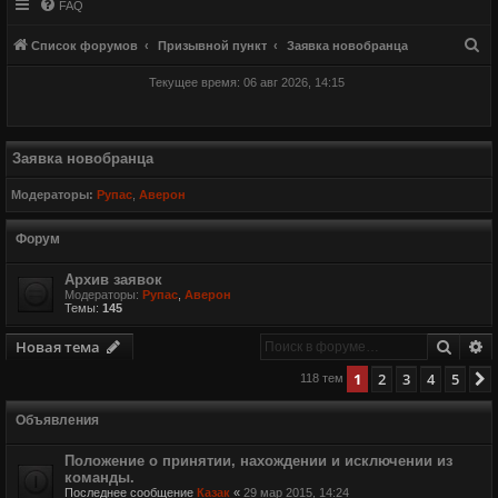
FAQ
П
Список форумов
Призывной пункт
Заявка новобранца
о
Текущее время: 06 авг 2026, 14:15
и
с
к
Заявка новобранца
Модераторы:
Рупас
,
Аверон
Форум
Архив заявок
Модераторы:
Рупас
,
Аверон
Темы:
145
Поиск
Р
Новая тема
1
2
3
4
5
118 тем
Объявления
Положение о принятии, нахождении и исключении из
команды.
Последнее сообщение
Казак
«
29 мар 2015, 14:24