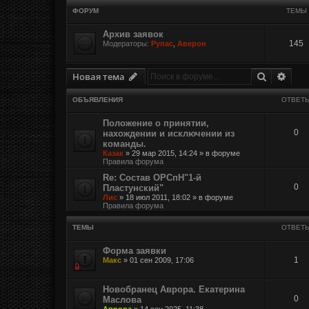
ФОРУМ
ТЕМЫ
Архив заявок
145
Модераторы:
Рупас
,
Аверон
Поиск
Расш
Новая тема
ОБЪЯВЛЕНИЯ
ОТВЕТ
Положение о принятии,
0
нахождении и исключении из
команды.
Казак
»
29 мар 2015, 14:24
» в форуме
Правила форума
Re: Состав ОРСпН"1-й
0
Пластунский"
Лис
»
18 июл 2011, 18:02
» в форуме
Правила форума
ТЕМЫ
ОТВЕТ
Форма заявки
1
Макс
»
01 сен 2009, 17:06
Новобранец Аврора. Екатерина
0
Маслова
Аврора
»
14 сен 2025, 11:38