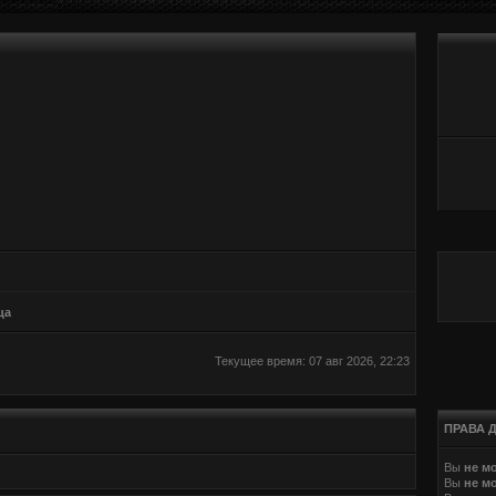
ца
Текущее время: 07 авг 2026, 22:23
ПРАВА 
Вы
не м
Вы
не м