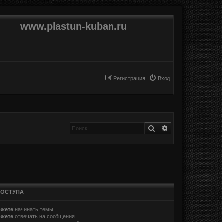
www.plastun-kuban.ru
Регистрация
Вход
Поиск
Расширенный п
ДОСТУПА
ожете
начинать темы
ожете
отвечать на сообщения