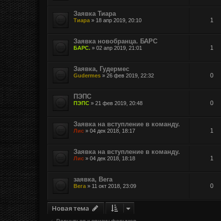
Заявка Тиара
1
Тиара
»
18 апр 2019, 20:10
Заявка новобранца. БАРС
1
БАРС.
»
02 апр 2019, 21:01
Заявка, Гудермес
0
Gudermes
»
26 фев 2019, 22:32
ПЭПС
0
ПЭПС
»
21 фев 2019, 20:48
Заявка на вступление в команду.
1
Лис
»
04 дек 2018, 18:17
Заявка на вступление в команду.
1
Лис
»
04 дек 2018, 18:18
заявка, Вега
0
Вега
»
11 окт 2018, 23:09
Новая тема