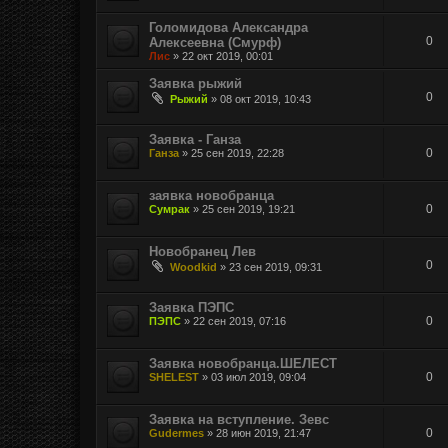
Голомидова Александра
0
Алексеевна (Смурф)
Лис
»
22 окт 2019, 00:01
Заявка рыжий
0
Рыжий
»
08 окт 2019, 10:43
Заявка - Ганза
0
Ганза
»
25 сен 2019, 22:28
заявка новобранца
0
Сумрак
»
25 сен 2019, 19:21
Новобранец Лев
0
Woodkid
»
23 сен 2019, 09:31
Заявка ПЭПС
0
ПЭПС
»
22 сен 2019, 07:16
Заявка новобранца.ШЕЛЕСТ
0
SHELEST
»
03 июл 2019, 09:04
Заявка на вступление. Зевс
0
Gudermes
»
28 июн 2019, 21:47