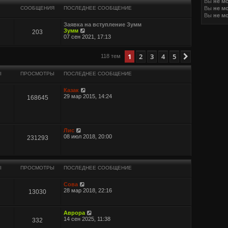
Вы
не м
Вы
не м
СООБЩЕНИЯ
ПОСЛЕДНЕЕ СООБЩЕНИЕ
Вы
не м
Заявка на вступление Зумм
П
Зумм
203
е
07 сен 2021, 17:13
р
е
иренный поиск
й
1
2
3
4
5
След.
118 тем
т
и
к
Ы
ПРОСМОТРЫ
ПОСЛЕДНЕЕ СООБЩЕНИЕ
п
о
Казак
с
29 мар 2015, 14:24
л
168645
е
д
н
е
м
Лис
у
08 июл 2018, 20:00
231293
с
о
о
б
щ
Ы
ПРОСМОТРЫ
ПОСЛЕДНЕЕ СООБЩЕНИЕ
е
н
и
Сова
ю
28 мар 2018, 22:16
13030
Аврора
14 сен 2025, 11:38
332