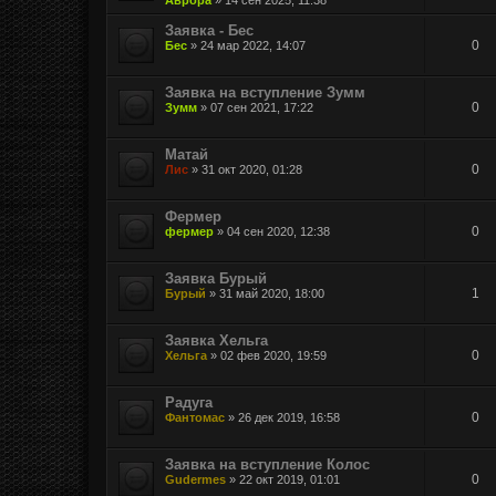
Заявка - Бес
0
Бес
»
24 мар 2022, 14:07
Заявка на вступление Зумм
0
Зумм
»
07 сен 2021, 17:22
Матай
0
Лис
»
31 окт 2020, 01:28
Фермер
0
фермер
»
04 сен 2020, 12:38
Заявка Бурый
1
Бурый
»
31 май 2020, 18:00
Заявка Хельга
0
Хельга
»
02 фев 2020, 19:59
Радуга
0
Фантомас
»
26 дек 2019, 16:58
Заявка на вступление Колос
0
Gudermes
»
22 окт 2019, 01:01