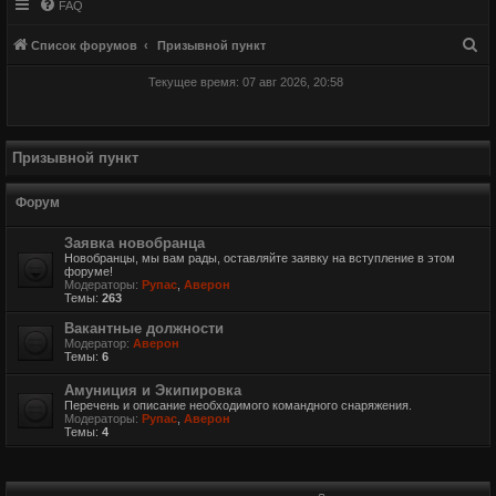
FAQ
П
Список форумов
Призывной пункт
о
Текущее время: 07 авг 2026, 20:58
и
с
к
Призывной пункт
Форум
Заявка новобранца
Новобранцы, мы вам рады, оставляйте заявку на вступление в этом
форуме!
Модераторы:
Рупас
,
Аверон
Темы:
263
Вакантные должности
Модератор:
Аверон
Темы:
6
Амуниция и Экипировка
Перечень и описание необходимого командного снаряжения.
Модераторы:
Рупас
,
Аверон
Темы:
4