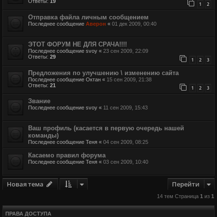
Ответы:
19
1
2
Отправка файла личным сообщением
Последнее сообщение
Аверон
«
01 дек 2009, 00:40
ЭТОТ ФОРУМ НЕ ДЛЯ СРАЧА!!!!
Последнее сообщение
svoy
«
23 сен 2009, 22:09
Ответы:
29
1
2
3
Предложения по улучшению \ изменению сайта
Последнее сообщение
Октан
«
15 сен 2009, 21:38
Ответы:
21
1
2
3
Звание
Последнее сообщение
svoy
«
11 сен 2009, 15:43
Ваш профиль (касается в первую очередь нашей
команды)
Последнее сообщение
Теня
«
04 сен 2009, 08:25
Касаемо правил форума
Последнее сообщение
Теня
«
03 сен 2009, 10:40
Новая тема
Перейти
14 тем Страница
1
из
1
ПРАВА ДОСТУПА