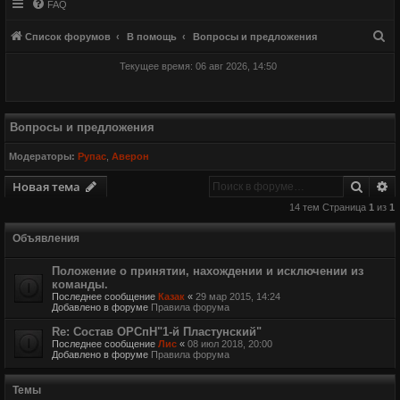
FAQ
П
Список форумов
В помощь
Вопросы и предложения
о
Текущее время: 06 авг 2026, 14:50
и
с
к
Вопросы и предложения
Модераторы:
Рупас
,
Аверон
Поиск
Р
Новая тема
14 тем Страница
1
из
1
Объявления
Положение о принятии, нахождении и исключении из
команды.
Последнее сообщение
Казак
«
29 мар 2015, 14:24
Добавлено в форуме
Правила форума
Re: Состав ОРСпН"1-й Пластунский"
Последнее сообщение
Лис
«
08 июл 2018, 20:00
Добавлено в форуме
Правила форума
Темы