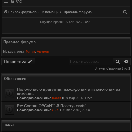
FAQ
П
Список форумов
В помощь
Правила форума
о
Текущее время: 06 авг 2026, 20:25
и
с
к
Правила форума
Модераторы:
Рупас
,
Аверон
Поиск
Р
Новая тема
3 темы Страница
1
из
1
Объявления
Положение о принятии, нахождении и исключении из
команды.
Последнее сообщение
Казак
«
29 мар 2015, 14:24
Re: Состав ОРСпН"1-й Пластунский"
Последнее сообщение
Лис
«
08 июл 2018, 20:00
Темы