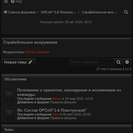
FAQ
П
Список форумов
ОРСпН "1-й Пластунский"
Страйкбольное вооружение
о
Текущее время: 09 авг 2026, 08:57
и
с
к
Страйкбольное вооружение
Модераторы:
Рупас
,
Аверон
Поиск
Р
Новая тема
20 тем Страница
1
из
1
Объявления
Положение о принятии, нахождении и исключении из
команды.
Последнее сообщение
Казак
«
29 мар 2015, 14:24
Добавлено в форуме
Правила форума
Re: Состав ОРСпН"1-й Пластунский"
Последнее сообщение
Лис
«
08 июл 2018, 20:00
Добавлено в форуме
Правила форума
Темы