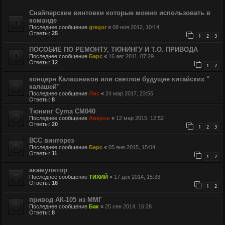
Снайперские винтовки которые можно использовать в
команде
Последнее сообщение
gregor
«
09 ноя 2012, 10:14
Ответы:
25
1
2
3
ПОСОБИЕ ПО РЕМОНТУ, ТЮНИНГУ И Т.О. ПРИВОДА
Последнее сообщение
Барс
«
16 авг 2011, 07:29
Ответы:
12
1
2
концерн Калашников или светлое будущее китайских "
калашей"
Последнее сообщение
Лис
«
24 мар 2017, 23:55
Ответы:
8
Тюнинг Cyma CM040
Последнее сообщение
Аверон
«
12 мар 2015, 12:52
Ответы:
20
1
2
3
ВСС винторез
Последнее сообщение
Барс
«
05 янв 2015, 15:04
Ответы:
11
1
2
акамулятор
Последнее сообщение
ТИХИЙ
«
17 дек 2014, 15:33
Ответы:
16
1
2
привод АК-105 из ММГ
Последнее сообщение
Бак
«
25 сен 2014, 16:28
Ответы:
8