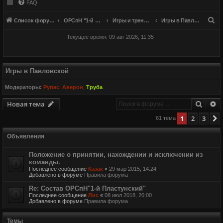
FAQ
П
Список форумов
ОРСпН "1-й Пластунский"
Игры и тренировки
Игры в Павловской
о
Текущее время: 09 авг 2026, 11:35
и
с
к
Игры в Павловской
Модераторы:
Рупас
,
Аверон
,
Труба
Поиск
Р
Новая тема
1
2
3
61 тема
Объявления
Положение о принятии, нахождении и исключении из
команды.
Последнее сообщение
Казак
«
29 мар 2015, 14:24
Добавлено в форуме
Правила форума
Re: Состав ОРСпН"1-й Пластунский"
Последнее сообщение
Лис
«
08 июл 2018, 20:00
Добавлено в форуме
Правила форума
Темы