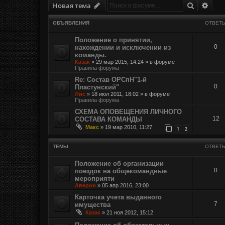
Поиск
Расш
Новая тема
ОБЪЯВЛЕНИЯ
ОТВЕТ
Положение о принятии,
0
нахождении и исключении из
команды.
Казак
»
29 мар 2015, 14:24
» в форуме
Правила форума
Re: Состав ОРСпН"1-й
0
Пластунский"
Лис
»
18 июл 2011, 18:02
» в форуме
Правила форума
СХЕМА ОПОВЕЩЕНИЯ ЛИЧНОГО
12
СОСТАВА КОМАНДЫ
Макс
»
19 мар 2010, 11:27
1
2
ТЕМЫ
ОТВЕТ
Положение об организации
0
поездок на общекомандные
мероприяти
Аверон
»
05 апр 2016, 23:00
Карточка учета выданного
7
имущества
Казак
»
21 ноя 2012, 15:12