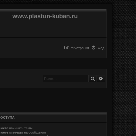
www.plastun-kuban.ru
Регистрация
Вход
Поиск
Расширенный п
ДОСТУПА
ожете
начинать темы
ожете
отвечать на сообщения