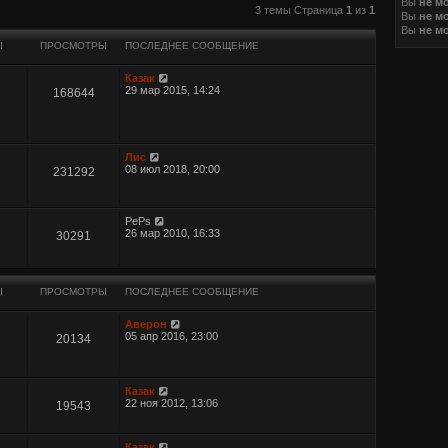
Вы
не м
иренный поиск
3 темы Страница
1
из
1
Вы
не м
Вы
не м
Ы
ПРОСМОТРЫ
ПОСЛЕДНЕЕ СООБЩЕНИЕ
Казак
29 мар 2015, 14:24
168644
Лис
08 июл 2018, 20:00
231292
PePs
26 мар 2010, 16:33
30291
Ы
ПРОСМОТРЫ
ПОСЛЕДНЕЕ СООБЩЕНИЕ
Аверон
05 апр 2016, 23:00
20134
Казак
22 ноя 2012, 13:06
19543
Казак