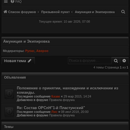
FAQ
П
Список форумов
Призывной пункт
Амуниция и Экипировка
о
Текущее время: 10 авг 2026, 07:08
и
с
к
Амуниция и Экипировка
Модераторы:
Рупас
,
Аверон
Поиск
Р
Новая тема
4 темы Страница
1
из
1
Объявления
Положение о принятии, нахождении и исключении из
команды.
Последнее сообщение
Казак
«
29 мар 2015, 14:24
Добавлено в форуме
Правила форума
Re: Состав ОРСпН"1-й Пластунский"
Последнее сообщение
Лис
«
08 июл 2018, 20:00
Добавлено в форуме
Правила форума
Темы