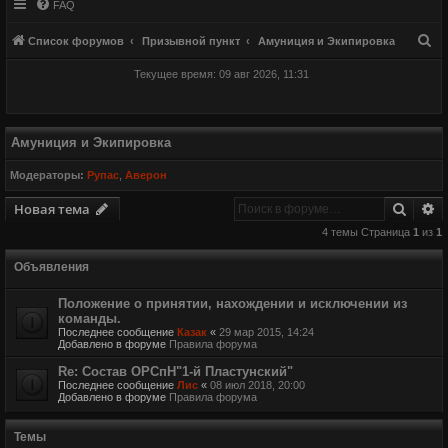
FAQ
П
Список форумов
Призывной пункт
Амуниция и Экипировка
о
Текущее время: 09 авг 2026, 11:31
и
с
к
Амуниция и Экипировка
Модераторы:
Рупас
,
Аверон
Поиск
Р
Новая тема
4 темы Страница
1
из
1
Объявления
Положение о принятии, нахождении и исключении из
команды.
Последнее сообщение
Казак
«
29 мар 2015, 14:24
Добавлено в форуме
Правила форума
Re: Состав ОРСпН"1-й Пластунский"
Последнее сообщение
Лис
«
08 июл 2018, 20:00
Добавлено в форуме
Правила форума
Темы