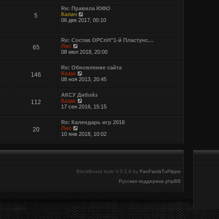
Re: Правила ЮФО
П
Калач
5
е
06 дек 2017, 00:10
р
е
й
Re: Состав ОРСпН"1-й Пластунс…
т
П
Лис
65
и
е
08 июл 2018, 20:00
к
р
п
е
о
Re: Обновление сайта
й
с
П
Казак
146
т
л
е
08 ноя 2013, 20:45
и
е
р
к
д
е
п
АКСУ Дибойз
н
й
о
П
Казак
112
е
т
с
е
17 сен 2016, 15:15
м
и
л
р
у
к
е
е
с
п
д
Re: Календарь игр 2018
й
о
о
н
П
Лис
20
т
о
с
е
е
10 янв 2018, 10:02
и
б
л
м
р
к
щ
е
у
е
п
е
д
с
й
о
н
н
о
т
с
и
е
о
и
л
ю
м
б
к
е
BlackBoard style V.3.2.9 by
FanFanlaTuFlippe
у
щ
п
д
с
е
о
Русская поддержка phpBB
н
о
н
с
е
о
и
л
м
б
ю
е
у
щ
д
с
е
н
о
н
е
о