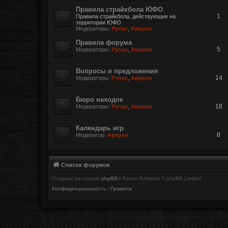
Правила страйкбола ЮФО
1
Правила страйкбола, действующие на
территории ЮФО
Модераторы:
Рупас
,
Аверон
Правила форума
5
Модераторы:
Рупас
,
Аверон
Вопросы и предложения
14
Модераторы:
Рупас
,
Аверон
Бюро находок
18
Модераторы:
Рупас
,
Аверон
Календарь игр
8
Модератор:
Аверон
Список форумов
Создано на основе
phpBB
® Forum Software © phpBB Limited
Конфиденциальность
|
Правила