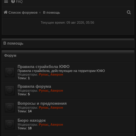
FAQ
П
Список форумов
В помощь
о
Текущее время: 09 авг 2026, 05:56
и
с
к
В помощь
Форум
Правила страйкбола ЮФО
Правила страйкбола, действующие на территории ЮФО
Модераторы:
Рупас
,
Аверон
Темы:
1
Правила форума
Модераторы:
Рупас
,
Аверон
Темы:
5
Вопросы и предложения
Модераторы:
Рупас
,
Аверон
Темы:
14
Бюро находок
Модераторы:
Рупас
,
Аверон
Темы:
18