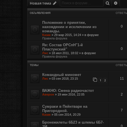
Поиск
Расш
Новая тема
ОБЪЯВЛЕНИЯ
ОТВЕТ
Положение о принятии,
0
нахождении и исключении из
команды.
Казак
»
29 мар 2015, 14:24
» в форуме
Правила форума
Re: Состав ОРСпН"1-й
0
Пластунский"
Лис
»
18 июл 2011, 18:02
» в форуме
Правила форума
ТЕМЫ
ОТВЕТ
Командный миномет
11
Лис
»
03 сен 2018, 23:15
1
2
ВАЖНО: Смена радиочастот
2
Аверон
»
19 июн 2016, 22:05
Сумраки в Пейнтваре на
7
Пригородной.
Казак
»
05 сен 2014, 20:29
Бронежилеты 6Б23 и шлемы 6Б7-
0
1М