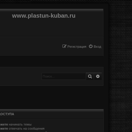
www.plastun-kuban.ru
Регистрация
Вход
Поиск
Расширенный п
ДОСТУПА
ожете
начинать темы
ожете
отвечать на сообщения