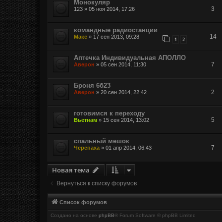
Монокуляр
3
123
»
05 ноя 2014, 17:26
командные радиостанции
14
Макс
»
17 сен 2013, 09:28
1
2
Аптечка Индивидуальная АПОЛЛО
7
Аверон
»
05 сен 2014, 11:30
Броня 6б23
2
Аверон
»
20 сен 2014, 22:42
готовимся к переходу
5
Вьетнам
»
15 сен 2014, 13:02
спальный мешок
7
Черепаха
»
01 апр 2014, 06:43
Новая тема
Вернуться к списку форумов
Список форумов
Создано на основе
phpBB
® Forum Software © phpBB Limited