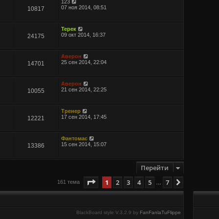
123
07 ноя 2014, 08:51
10817
Терек
09 окт 2014, 16:37
24175
Аверон
25 сен 2014, 22:04
14701
Аверон
21 сен 2014, 22:25
10055
Тренер
17 сен 2014, 17:45
12221
Фантомас
15 сен 2014, 15:07
13386
Перейти
Страница
1
из
7
1
2
3
4
5
7
След.
161 тема
…
BlackBoard style V.3.2.9 by
FanFanlaTuFlippe