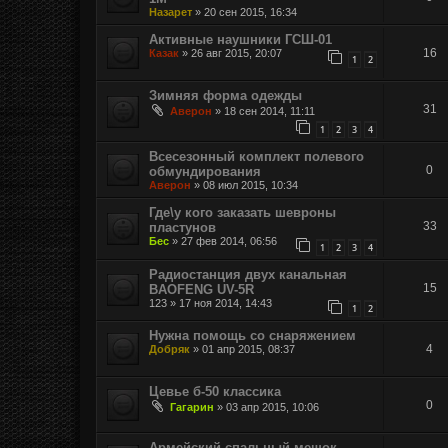
Назарет
»
20 сен 2015, 16:34
Активные наушники ГСШ-01
16
Казак
»
26 авг 2015, 20:07
1
2
Зимняя форма одежды
31
Аверон
»
18 сен 2014, 11:11
1
2
3
4
Всесезонный комплект полевого
0
обмундирования
Аверон
»
08 июл 2015, 10:34
Где\у кого заказать шевроны
33
пластунов
Бес
»
27 фев 2014, 06:56
1
2
3
4
Радиостанция двух канальная
15
BAOFENG UV-5R
123
»
17 ноя 2014, 14:43
1
2
Нужна помощь со снаряжением
4
Добряк
»
01 апр 2015, 08:37
Цевье б-50 классика
0
Гагарин
»
03 апр 2015, 10:06
Армейский спальный мешок.