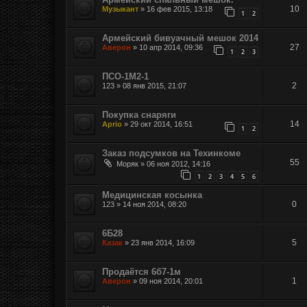
10
Музыкант
»
16 фев 2015, 13:18
1
2
Армейский бивуачный мешок 2014
27
Аверон
»
10 апр 2014, 09:36
1
2
3
ПСО-1М2-1
2
123
»
08 янв 2015, 21:07
Покупка снаряги
14
Aprio
»
29 окт 2014, 16:51
1
2
Заказ подсумков на Техинкоме
55
Моряк
»
06 ноя 2012, 14:16
1
2
3
4
5
6
Медицинская косынка
0
123
»
14 ноя 2014, 08:20
6Б28
5
Казак
»
23 янв 2014, 16:09
Продаётся 6б7-1м
1
Аверон
»
09 ноя 2014, 20:01