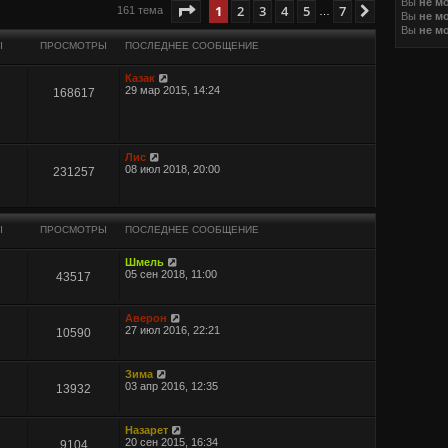
Вы
не м
иренный поиск
Страница
1
из
7
1
2
3
4
5
7
След.
161 тема
…
Вы
не м
Вы
не м
Ы
ПРОСМОТРЫ
ПОСЛЕДНЕЕ СООБЩЕНИЕ
Казак
29 мар 2015, 14:24
168617
Лис
08 июл 2018, 20:00
231257
Ы
ПРОСМОТРЫ
ПОСЛЕДНЕЕ СООБЩЕНИЕ
Шмель
05 сен 2018, 11:00
43517
Аверон
27 июл 2016, 22:21
10590
Зима
03 апр 2016, 12:35
13932
Назарет
20 сен 2015, 16:34
9104