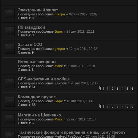
Электронный жилет
Последнее сообщение
gregor
«
02 янв 2012, 22:07
Ответы:
3
ПК заводской
Последнее сообщение
Барс
«
26 дек 2011, 12:11
Ответы:
3
Заказ в ССО
Последнее сообщение
gregor
«
12 дек 2011, 20:42
Ответы:
9
Именные шевроны
Последнее сообщение
Макс
«
06 ноя 2011, 23:18
Ответы:
3
GPS-нафигация и вообще
Последнее сообщение
Kaktyss
«
28 авг 2011, 12:17
Ответы:
51
1
2
3
4
5
6
Командное оружие
Последнее сообщение
Барс
«
10 авг 2011, 10:45
Ответы:
55
1
2
3
4
5
6
Магазин на Шевченко.
Последнее сообщение
Макс
«
29 июл 2011, 12:13
Ответы:
6
Тактические фонари и крепления к ним. Кому требо?
Последнее сообщение
Medved[FireDogs]
«
27 июл 2011, 15:06