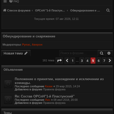
FAQ
П
Список форумов
ОРСпН "1-й Пластунский"
Обмундирование и снаряжение
о
Текущее время: 07 авг 2026, 12:11
и
с
к
Обмундирование и снаряжение
Модераторы:
Рупас
,
Аверон
Поиск
Р
Новая тема
Страница
5
из
7
1
3
4
5
6
7
Пред.
161 тема
…
Объявления
Положение о принятии, нахождении и исключении из
команды.
Последнее сообщение
Казак
«
29 мар 2015, 14:24
Добавлено в форуме
Правила форума
Re: Состав ОРСпН"1-й Пластунский"
Последнее сообщение
Лис
«
08 июл 2018, 20:00
Добавлено в форуме
Правила форума
Темы