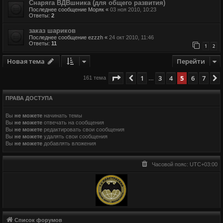
Снаряга ВДВшника (для общего развития)
Последнее сообщение
Моряк
«
03 ноя 2010, 10:23
Ответы:
2
заказ шариков
Последнее сообщение
ezzzh
«
24 окт 2010, 11:46
Ответы:
11
1
2
Новая тема
Перейти
Страница
5
из
7
1
3
4
5
6
7
Пред.
161 тема
…
ПРАВА ДОСТУПА
Вы
не можете
начинать темы
Вы
не можете
отвечать на сообщения
Вы
не можете
редактировать свои сообщения
Вы
не можете
удалять свои сообщения
Вы
не можете
добавлять вложения
Часовой пояс:
UTC+03:00
Список форумов