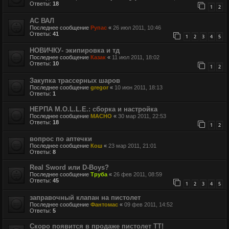
Ответы:
18
1
2
АС ВАЛ
Последнее сообщение
Рупас
«
26 июл 2011, 10:46
Ответы:
41
1
2
3
4
5
НОВИЧКУ- экипировка и тд
Последнее сообщение
Казак
«
11 июл 2011, 18:02
Ответы:
10
1
2
Закупка трассерных шаров
Последнее сообщение
gregor
«
10 июн 2011, 18:13
Ответы:
1
НЕРПА M.O.L.L.E.: сборка и настройка
Последнее сообщение
MACHO
«
30 мар 2011, 22:53
Ответы:
18
1
2
вопрос по аптечки
Последнее сообщение
Кош
«
23 мар 2011, 21:01
Ответы:
8
Real Sword или D-Boys?
Последнее сообщение
Труба
«
26 фев 2011, 08:59
Ответы:
45
1
2
3
4
5
заправочный клапан на пистолет
Последнее сообщение
Фантомас
«
09 фев 2011, 14:52
Ответы:
5
Скоро появится в продаже пистолет ТТ!