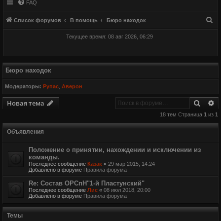
FAQ
П
Список форумов
В помощь
Бюро находок
о
Текущее время: 08 авг 2026, 06:29
и
с
к
Бюро находок
Модераторы:
Рупас
,
Аверон
Поиск
Р
Новая тема
18 тем Страница
1
из
1
Объявления
Положение о принятии, нахождении и исключении из
команды.
Последнее сообщение
Казак
«
29 мар 2015, 14:24
Добавлено в форуме
Правила форума
Re: Состав ОРСпН"1-й Пластунский"
Последнее сообщение
Лис
«
08 июл 2018, 20:00
Добавлено в форуме
Правила форума
Темы