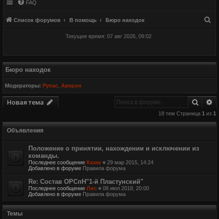
FAQ
П
Список форумов
В помощь
Бюро находок
о
Текущее время: 07 авг 2026, 09:02
и
с
к
Бюро находок
Модераторы:
Рупас
,
Аверон
Поиск
Р
Новая тема
18 тем Страница
1
из
1
Объявления
Положение о принятии, нахождении и исключении из
команды.
Последнее сообщение
Казак
«
29 мар 2015, 14:24
Добавлено в форуме
Правила форума
Re: Состав ОРСпН"1-й Пластунский"
Последнее сообщение
Лис
«
08 июл 2018, 20:00
Добавлено в форуме
Правила форума
Темы