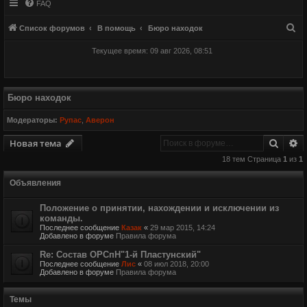
FAQ
П
Список форумов
В помощь
Бюро находок
о
Текущее время: 09 авг 2026, 08:51
и
с
к
Бюро находок
Модераторы:
Рупас
,
Аверон
Поиск
Р
Новая тема
18 тем Страница
1
из
1
Объявления
Положение о принятии, нахождении и исключении из
команды.
Последнее сообщение
Казак
«
29 мар 2015, 14:24
Добавлено в форуме
Правила форума
Re: Состав ОРСпН"1-й Пластунский"
Последнее сообщение
Лис
«
08 июл 2018, 20:00
Добавлено в форуме
Правила форума
Темы