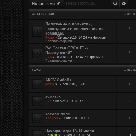
Поиск
Расш
Новая тема
ОБЪЯВЛЕНИЯ
ОТВЕТ
Положение о принятии,
0
нахождении и исключении из
команды.
Казак
»
29 мар 2015, 14:24
» в форуме
Правила форума
Re: Состав ОРСпН"1-й
0
Пластунский"
Лис
»
18 июл 2011, 18:02
» в форуме
Правила форума
ТЕМЫ
ОТВЕТ
АКСУ Дибойз
0
Казак
»
17 сен 2016, 15:15
ахметка
3
Лис
»
08 окт 2013, 18:37
косово поле
0
Аверон
»
07 авг 2013, 09:57
Находки игра 13-14 июля
1
Доцент
»
15 июл 2013, 18:24