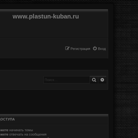
www.plastun-kuban.ru
Регистрация
Вход
Поиск
Расширенный п
ДОСТУПА
ожете
начинать темы
ожете
отвечать на сообщения