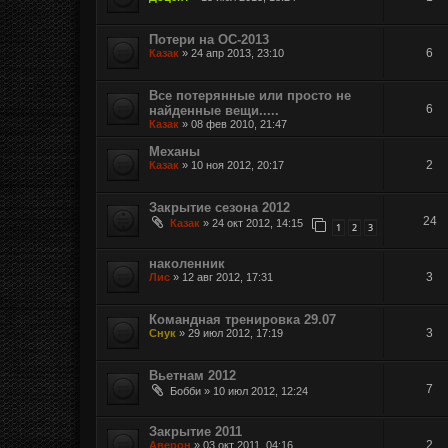
Потери на ОС-2013
6
Казак
»
24 апр 2013, 23:10
Все потерянные или просто не
6
найденные вещи.....
Казак
»
08 фев 2010, 21:47
Механы
2
Казак
»
10 ноя 2012, 20:17
Закрытие сезона 2012
24
Казак
»
24 окт 2012, 14:15
1
2
3
наколенник
3
Лис
»
12 авг 2012, 17:31
Командная тренировка 29.07
3
Снук
»
29 июл 2012, 17:19
Вьетнам 2012
7
Бобби
»
10 июл 2012, 12:24
Закрытие 2011
2
Аверон
»
03 окт 2011, 04:16