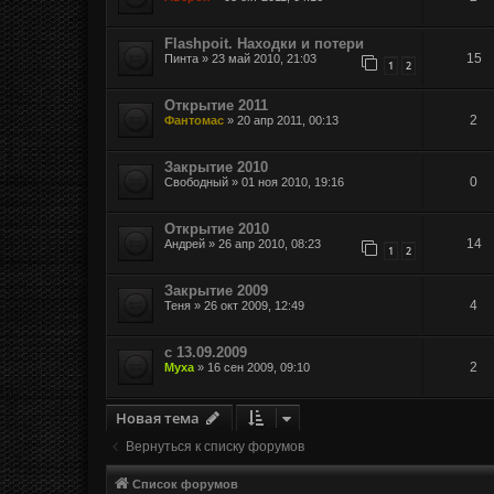
Flashpoit. Находки и потери
15
Пинта
»
23 май 2010, 21:03
1
2
Открытие 2011
2
Фантомас
»
20 апр 2011, 00:13
Закрытие 2010
0
Свободный
»
01 ноя 2010, 19:16
Открытие 2010
14
Андрей
»
26 апр 2010, 08:23
1
2
Закрытие 2009
4
Теня
»
26 окт 2009, 12:49
с 13.09.2009
2
Муха
»
16 сен 2009, 09:10
Новая тема
Вернуться к списку форумов
Список форумов