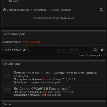
FAQ
П
Список форумов
В помощь
Бюро находок
о
Текущее время: 08 авг 2026, 21:15
и
с
к
Бюро находок
Модераторы:
Рупас
,
Аверон
Поиск
Р
Новая тема
18 тем Страница
1
из
1
Объявления
Положение о принятии, нахождении и исключении из
команды.
Последнее сообщение
Казак
«
29 мар 2015, 14:24
Добавлено в форуме
Правила форума
Re: Состав ОРСпН"1-й Пластунский"
Последнее сообщение
Лис
«
08 июл 2018, 20:00
Добавлено в форуме
Правила форума
Темы