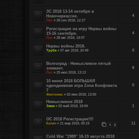
ЗС 2018 13-14 октября в
4
Новочеркасске.
Лис
»
28 сен 2018, 12:27
Регистрация на игру Нервы войны
4
15-16 сентября.
Лис
»
28 авг 2018, 19:07
Нервы войны 2018.
0
Труба
»
07 авг 2018, 20:49
Волгоград - Немыслимое пятый
8
элемент.
Лис
»
25 июл 2018, 13:13
10 июня 2018 БОЛЬШАЯ
0
однодневная игра Zona Конфликта
7
Фантомас
»
02 июн 2018, 13:00
Немыслимое 2018
1
Зяма
»
02 май 2018, 19:04
ОС 2018 Регистрация!!!!
11
Калач
»
21 мар 2018, 00:19
1
2
Cold War "1989" 18-19 августа 2018