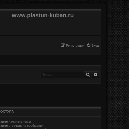
www.plastun-kuban.ru
Регистрация
Вход
Поиск
Расширенный п
ДОСТУПА
ожете
начинать темы
ожете
отвечать на сообщения