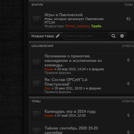
ФОРУМ
ТЕМЫ
Игры в Павловской
61
Игры, которые организует Павловская
РГСпН
Модераторы:
Рупас
,
Аверон
,
Труба
Поиск
Расш
Новая тема
ОБЪЯВЛЕНИЯ
ОТВЕТ
Положение о принятии,
0
нахождении и исключении из
команды.
Казак
»
29 мар 2015, 14:24
» в форуме
Правила форума
Re: Состав ОРСпН"1-й
0
Пластунский"
Лис
»
18 июл 2011, 18:02
» в форуме
Правила форума
ТЕМЫ
ОТВЕТ
Календарь игр в 2014 году.
5
Казак
»
07 май 2014, 22:50
Тайник сентябрь 2020 19-20
0
сентября