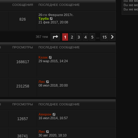
Вы
не м
Вы
не м
СООБЩЕНИЯ
ПОСЛЕДНЕЕ СООБЩЕНИЕ
Вы
не м
26-го Февраля 2017г.
П
Труба
826
е
21 фев 2017, 20:08
р
е
й
иренный поиск
Страница
1
из
15
1
2
3
4
5
15
След.
367 тем
т
…
и
к
Ы
ПРОСМОТРЫ
ПОСЛЕДНЕЕ СООБЩЕНИЕ
п
о
с
Казак
л
29 мар 2015, 14:24
168617
е
д
н
е
м
у
Лис
с
08 июл 2018, 20:00
231258
о
о
б
щ
е
Ы
ПРОСМОТРЫ
ПОСЛЕДНЕЕ СООБЩЕНИЕ
н
и
Аверон
ю
16 июл 2014, 16:57
12657
Лис
30 авг 2020, 18:10
38741