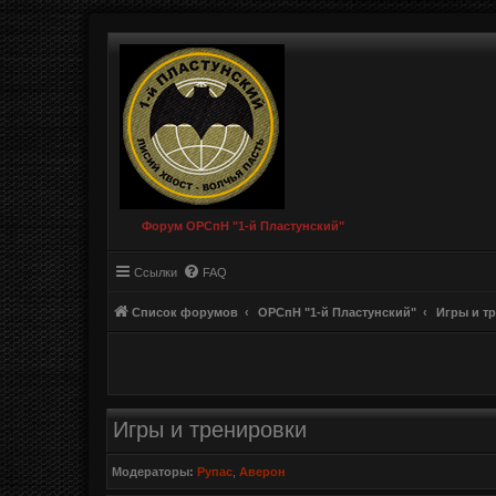
Форум ОРСпН "1-й Пластунский"
Ссылки
FAQ
Список форумов
ОРСпН "1-й Пластунский"
Игры и т
Игры и тренировки
Модераторы:
Рупас
,
Аверон