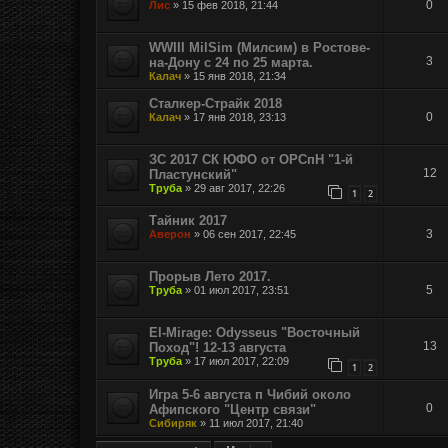
0
Лис
»
15 фев 2018, 21:44
WWIII MilSim (Милсим) в Ростове-
3
на-Дону с 24 по 25 марта.
Калач
»
15 янв 2018, 21:34
Сталкер-Страйк 2018
0
Калач
»
17 янв 2018, 23:13
ЗС 2017 СК ЮФО от ОРСпН "1-й
12
Пластунский"
Труба
»
29 авг 2017, 22:26
1
2
Тайник 2017
3
Аверон
»
06 сен 2017, 22:45
Прорыв Лето 2017.
5
Труба
»
01 июл 2017, 23:51
El-Mirage: Odysseus "Восточный
13
Поход"! 12-13 августа
Труба
»
17 июл 2017, 22:09
1
2
Игра 5-6 августа п Чибий около
0
Афипского "Центр связи"
Сибиряк
»
11 июл 2017, 21:40