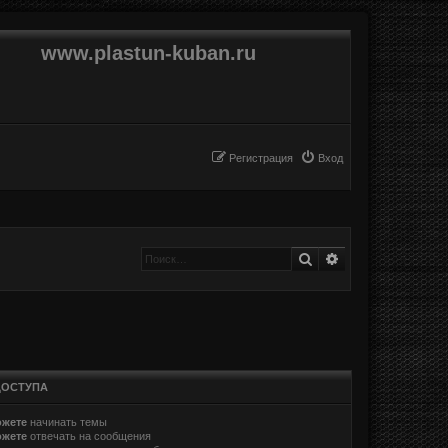
www.plastun-kuban.ru
Регистрация
Вход
Поиск
Расширенный п
ДОСТУПА
ожете
начинать темы
ожете
отвечать на сообщения