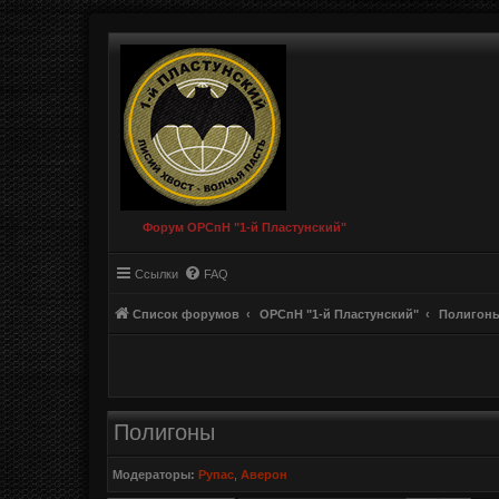
Форум ОРСпН "1-й Пластунский"
Ссылки
FAQ
Список форумов
ОРСпН "1-й Пластунский"
Полигон
Полигоны
Модераторы:
Рупас
,
Аверон