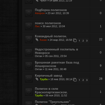
Чукот
»
04 фев 2013, 22:19
Подборка полигонов
0
Аверон
»
23 окт 2012, 10:39
поиск полигонов
1
Лис
»
30 июл 2012, 10:04
Командный полигон.
22
Казак
»
24 мар 2012, 16:58
1
2
3
Недостроенный госпиталь в
0
Новоросе
Октан
»
05 сен 2011, 23:54
Брошеная ракетная база под
9
Апшеронском
Октан
»
11 янв 2011, 00:48
Кирпичный завод
28
Труба
»
18 янв 2010, 00:14
1
2
3
Полигон в селе
1
Краснопартизанском.
Труба
»
06 ноя 2010, 11:52
Полигон "Треугольник"
6