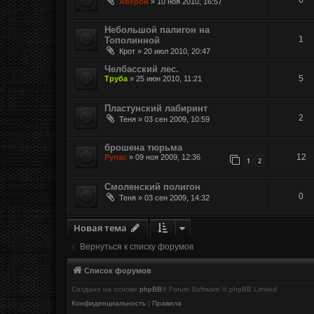
Аверон
»
10 ноя 2010, 16:57
Небольшой палигон на
1
Тополинной
Крот
»
20 июл 2010, 20:47
Челбасский лес.
5
Труба
»
25 июн 2010, 11:21
Пластунский лабиринт
2
Теня
»
03 сен 2009, 10:59
брошена тюрьма
12
Рупас
»
09 ноя 2009, 12:36
1
2
Смоленский полигон
0
Теня
»
03 сен 2009, 14:32
Новая тема
Вернуться к списку форумов
Список форумов
Создано на основе
phpBB
® Forum Software © phpBB Limited
Конфиденциальность
|
Правила