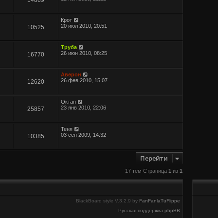
Крот
20 июл 2010, 20:51
10525
Труба
26 июн 2010, 08:25
16770
Аверон
26 фев 2010, 15:07
12620
Октан
23 янв 2010, 22:06
25857
Теня
03 сен 2009, 14:32
10385
Перейти
17 тем Страница
1
из
1
BlackBoard style V.3.2.9 by
FanFanlaTuFlippe
Русская поддержка phpBB