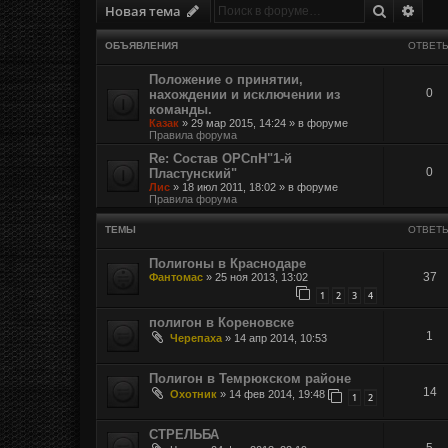
Поиск
Расш
Новая тема
ОБЪЯВЛЕНИЯ
ОТВЕТ
Положение о принятии,
0
нахождении и исключении из
команды.
Казак
»
29 мар 2015, 14:24
» в форуме
Правила форума
Re: Состав ОРСпН"1-й
0
Пластунский"
Лис
»
18 июл 2011, 18:02
» в форуме
Правила форума
ТЕМЫ
ОТВЕТ
Полигоны в Краснодаре
37
Фантомас
»
25 ноя 2013, 13:02
1
2
3
4
полигон в Кореновске
1
Черепаха
»
14 апр 2014, 10:53
Полигон в Темрюкском районе
14
Охотник
»
14 фев 2014, 19:48
1
2
СТРЕЛЬБА
5