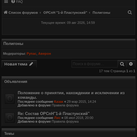
FAQ
П
Список форумов
ОРСпН "1-й Пластунский"
Полигоны
о
Текущее время: 09 авг 2026, 14:59
и
с
к
Полигоны
Модераторы:
Рупас
,
Аверон
Поиск
Р
Новая тема
17 тем Страница
1
из
1
Объявления
Положение о принятии, нахождении и исключении из
команды.
Последнее сообщение
Казак
«
29 мар 2015, 14:24
Добавлено в форуме
Правила форума
Re: Состав ОРСпН"1-й Пластунский"
Последнее сообщение
Лис
«
08 июл 2018, 20:00
Добавлено в форуме
Правила форума
Темы