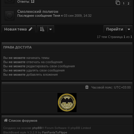
Ответы:
12
1
2
Смоленский полигон
Последнее сообщение
Теня
«
03 сен 2009, 14:32
Новая тема
Перейти
17 тем Страница
1
из
1
ПРАВА ДОСТУПА
Вы
не можете
начинать темы
Вы
не можете
отвечать на сообщения
Вы
не можете
редактировать свои сообщения
Вы
не можете
удалять свои сообщения
Вы
не можете
добавлять вложения
Часовой пояс:
UTC+03:00
Список форумов
Создано на основе
phpBB
® Forum Software © phpBB Limited
BlackBoard style V.3.2.9 by
FanFanlaTuFlippe