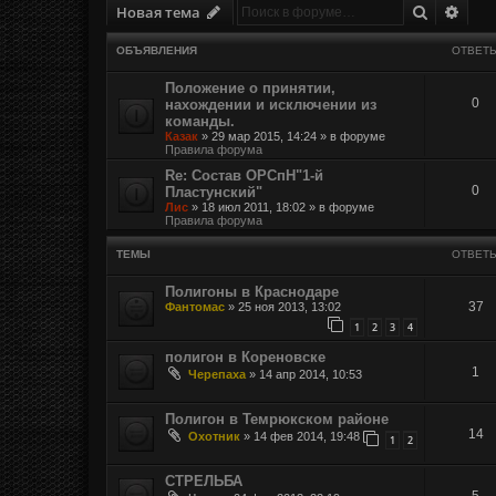
Поиск
Расш
Новая тема
ОБЪЯВЛЕНИЯ
ОТВЕТ
Положение о принятии,
0
нахождении и исключении из
команды.
Казак
»
29 мар 2015, 14:24
» в форуме
Правила форума
Re: Состав ОРСпН"1-й
0
Пластунский"
Лис
»
18 июл 2011, 18:02
» в форуме
Правила форума
ТЕМЫ
ОТВЕТ
Полигоны в Краснодаре
37
Фантомас
»
25 ноя 2013, 13:02
1
2
3
4
полигон в Кореновске
1
Черепаха
»
14 апр 2014, 10:53
Полигон в Темрюкском районе
14
Охотник
»
14 фев 2014, 19:48
1
2
СТРЕЛЬБА
5