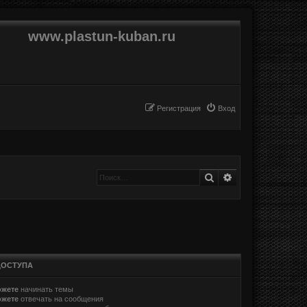
www.plastun-kuban.ru
Регистрация
Вход
Поиск
Расширенный п
ДОСТУПА
ожете
начинать темы
ожете
отвечать на сообщения