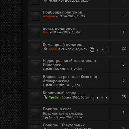
Чукот
»
04 фев 2013, 22:19
Подборка полигонов
0
Аверон
»
23 окт 2012, 10:39
поиск полигонов
1
Лис
»
30 июл 2012, 10:04
Командный полигон.
22
Казак
»
24 мар 2012, 16:58
1
2
3
Недостроенный госпиталь в
0
Новоросе
Октан
»
05 сен 2011, 23:54
Брошеная ракетная база под
9
Апшеронском
Октан
»
11 янв 2011, 00:48
Кирпичный завод
28
Труба
»
18 янв 2010, 00:14
1
2
3
Полигон в селе
1
Краснопартизанском.
Труба
»
06 ноя 2010, 11:52
Полигон "Треугольник"
6