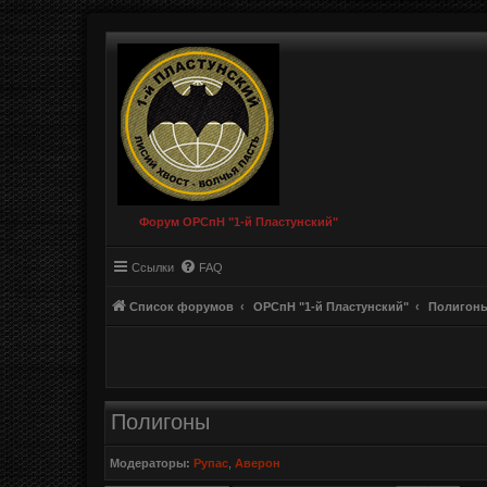
Форум ОРСпН "1-й Пластунский"
Ссылки
FAQ
Список форумов
ОРСпН "1-й Пластунский"
Полигон
Полигоны
Модераторы:
Рупас
,
Аверон