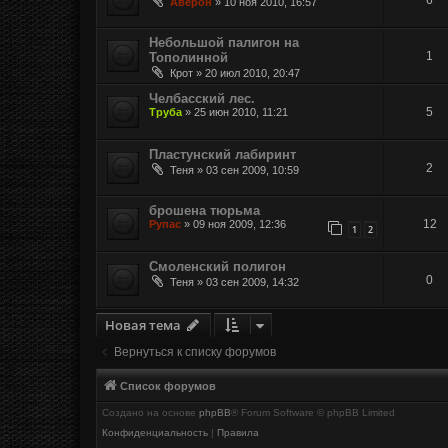
Аверон
»
10 ноя 2010, 16:57
Небольшой палигон на
1
Тополинной
Крот
»
20 июл 2010, 20:47
Челбасский лес.
5
Труба
»
25 июн 2010, 11:21
Пластунский лабиринт
2
Теня
»
03 сен 2009, 10:59
брошена тюрьма
12
Рупас
»
09 ноя 2009, 12:36
1
2
Смоленский полигон
0
Теня
»
03 сен 2009, 14:32
Новая тема
Вернуться к списку форумов
Список форумов
Создано на основе
phpBB
® Forum Software © phpBB Limited
Конфиденциальность
|
Правила