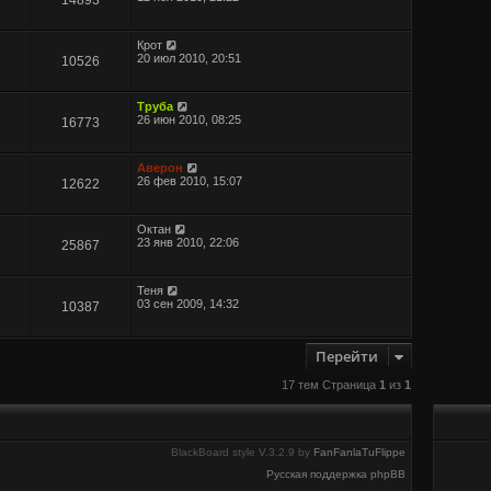
Крот
20 июл 2010, 20:51
10526
Труба
26 июн 2010, 08:25
16773
Аверон
26 фев 2010, 15:07
12622
Октан
23 янв 2010, 22:06
25867
Теня
03 сен 2009, 14:32
10387
Перейти
17 тем Страница
1
из
1
BlackBoard style V.3.2.9 by
FanFanlaTuFlippe
Русская поддержка phpBB