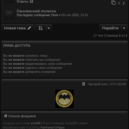
Ответы:
12
1
2
Смоленский полигон
Последнее сообщение
Теня
«
03 сен 2009, 14:32
Новая тема
Перейти
17 тем Страница
1
из
1
ПРАВА ДОСТУПА
Вы
не можете
начинать темы
Вы
не можете
отвечать на сообщения
Вы
не можете
редактировать свои сообщения
Вы
не можете
удалять свои сообщения
Вы
не можете
добавлять вложения
Часовой пояс:
UTC+03:00
Список форумов
Создано на основе
phpBB
® Forum Software © phpBB Limited
BlackBoard style V.3.2.9 by
FanFanlaTuFlippe