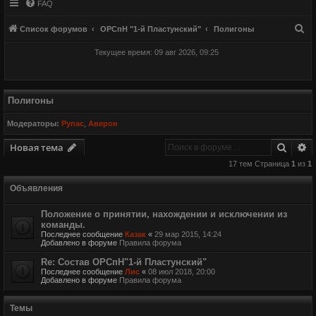
FAQ
П
Список форумов
ОРСпН "1-й Пластунский"
Полигоны
о
Текущее время: 09 авг 2026, 09:25
и
с
к
Полигоны
Модераторы:
Рупас
,
Аверон
Поиск
Р
Новая тема
17 тем Страница
1
из
1
Объявления
Положение о принятии, нахождении и исключении из
команды.
Последнее сообщение
Казак
«
29 мар 2015, 14:24
Добавлено в форуме
Правила форума
Re: Состав ОРСпН"1-й Пластунский"
Последнее сообщение
Лис
«
08 июл 2018, 20:00
Добавлено в форуме
Правила форума
Темы