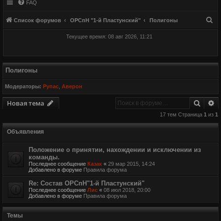
FAQ
П
Список форумов
ОРСпН "1-й Пластунский"
Полигоны
о
Текущее время: 08 авг 2026, 11:21
и
с
к
Полигоны
Модераторы:
Рупас
,
Аверон
Поиск
Р
Новая тема
17 тем Страница
1
из
1
Объявления
Положение о принятии, нахождении и исключении из
команды.
Последнее сообщение
Казак
«
29 мар 2015, 14:24
Добавлено в форуме
Правила форума
Re: Состав ОРСпН"1-й Пластунский"
Последнее сообщение
Лис
«
08 июл 2018, 20:00
Добавлено в форуме
Правила форума
Темы