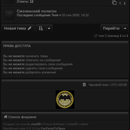
Ответы:
12
1
2
Смоленский полигон
Последнее сообщение
Теня
«
03 сен 2009, 14:32
Новая тема
Перейти
17 тем Страница
1
из
1
ПРАВА ДОСТУПА
Вы
не можете
начинать темы
Вы
не можете
отвечать на сообщения
Вы
не можете
редактировать свои сообщения
Вы
не можете
удалять свои сообщения
Вы
не можете
добавлять вложения
Часовой пояс:
UTC+03:00
Список форумов
Создано на основе
phpBB
® Forum Software © phpBB Limited
BlackBoard style V.3.2.9 by
FanFanlaTuFlippe