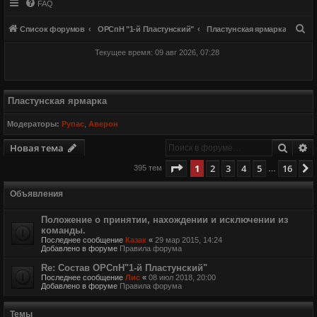
FAQ
П
Список форумов
ОРСпН "1-й Пластунский"
Пластунская ярмарка
о
Текущее время: 09 авг 2026, 07:28
и
с
к
Пластунская ярмарка
Модераторы:
Рупас
,
Аверон
Поиск
Р
Новая тема
Страница
1
из
16
1
2
3
4
5
16
395 тем
…
Объявления
Положение о принятии, нахождении и исключении из
команды.
Последнее сообщение
Казак
«
29 мар 2015, 14:24
Добавлено в форуме
Правила форума
Re: Состав ОРСпН"1-й Пластунский"
Последнее сообщение
Лис
«
08 июл 2018, 20:00
Добавлено в форуме
Правила форума
Темы