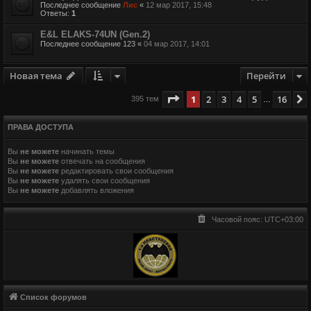
Последнее сообщение
Лис
«
12 мар 2017, 15:48
Ответы:
1
E&L ELAKS-74UN (Gen.2)
Последнее сообщение
123
«
04 мар 2017, 14:01
Новая тема
Перейти
Страница
1
из
16
1
2
3
4
5
16
395 тем
…
ПРАВА ДОСТУПА
Вы
не можете
начинать темы
Вы
не можете
отвечать на сообщения
Вы
не можете
редактировать свои сообщения
Вы
не можете
удалять свои сообщения
Вы
не можете
добавлять вложения
Часовой пояс:
UTC+03:00
Список форумов