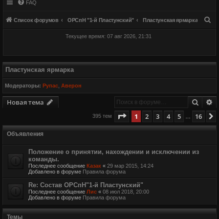
FAQ
П
Список форумов
ОРСпН "1-й Пластунский"
Пластунская ярмарка
о
Текущее время: 07 авг 2026, 21:31
и
с
к
Пластунская ярмарка
Модераторы:
Рупас
,
Аверон
Поиск
Р
Новая тема
Страница
1
из
16
1
2
3
4
5
16
395 тем
…
Объявления
Положение о принятии, нахождении и исключении из
команды.
Последнее сообщение
Казак
«
29 мар 2015, 14:24
Добавлено в форуме
Правила форума
Re: Состав ОРСпН"1-й Пластунский"
Последнее сообщение
Лис
«
08 июл 2018, 20:00
Добавлено в форуме
Правила форума
Темы