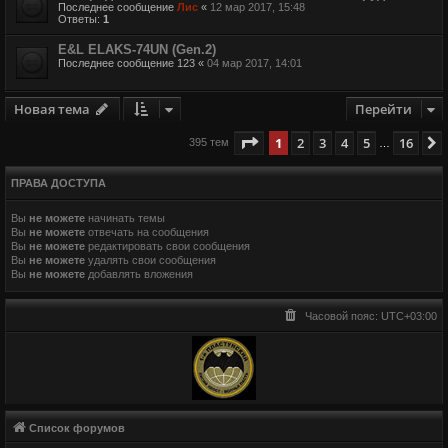
Последнее сообщение
Лис
«
12 мар 2017, 15:48
Ответы:
1
E&L ELAKS-74UN (Gen.2)
Последнее сообщение
123
«
04 мар 2017, 14:01
Новая тема
Перейти
Страница
1
из
16
1
2
3
4
5
16
395 тем
…
ПРАВА ДОСТУПА
Вы
не можете
начинать темы
Вы
не можете
отвечать на сообщения
Вы
не можете
редактировать свои сообщения
Вы
не можете
удалять свои сообщения
Вы
не можете
добавлять вложения
Часовой пояс:
UTC+03:00
Список форумов