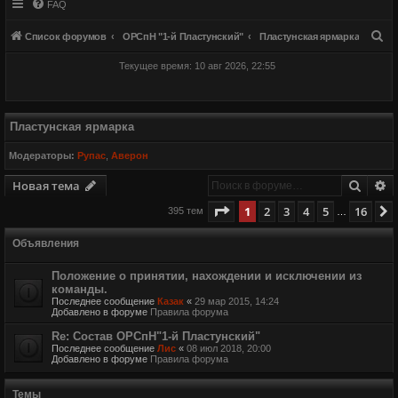
FAQ
П
Список форумов
ОРСпН "1-й Пластунский"
Пластунская ярмарка
о
Текущее время: 10 авг 2026, 22:55
и
с
к
Пластунская ярмарка
Модераторы:
Рупас
,
Аверон
Поиск
Р
Новая тема
Страница
1
из
16
1
2
3
4
5
16
395 тем
…
Объявления
Положение о принятии, нахождении и исключении из
команды.
Последнее сообщение
Казак
«
29 мар 2015, 14:24
Добавлено в форуме
Правила форума
Re: Состав ОРСпН"1-й Пластунский"
Последнее сообщение
Лис
«
08 июл 2018, 20:00
Добавлено в форуме
Правила форума
Темы