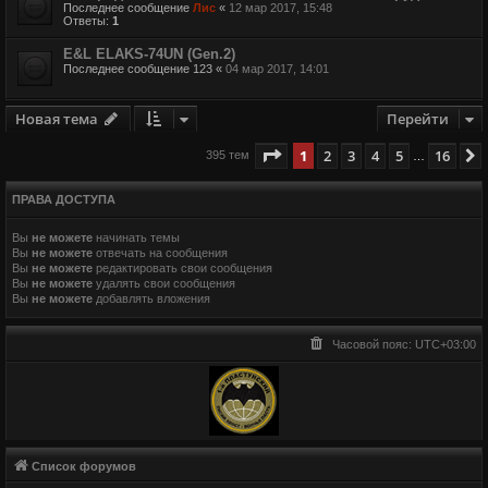
Последнее сообщение
Лис
«
12 мар 2017, 15:48
Ответы:
1
E&L ELAKS-74UN (Gen.2)
Последнее сообщение
123
«
04 мар 2017, 14:01
Новая тема
Перейти
Страница
1
из
16
1
2
3
4
5
16
395 тем
…
ПРАВА ДОСТУПА
Вы
не можете
начинать темы
Вы
не можете
отвечать на сообщения
Вы
не можете
редактировать свои сообщения
Вы
не можете
удалять свои сообщения
Вы
не можете
добавлять вложения
Часовой пояс:
UTC+03:00
Список форумов