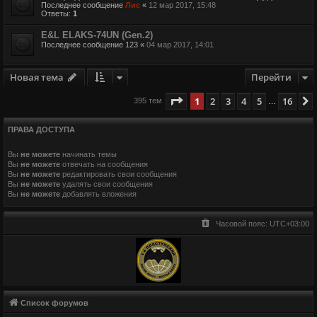
Последнее сообщение
Лис
«
12 мар 2017, 15:48
Ответы:
1
E&L ELAKS-74UN (Gen.2)
Последнее сообщение
123
«
04 мар 2017, 14:01
Новая тема
Перейти
Страница
1
из
16
1
2
3
4
5
16
395 тем
…
ПРАВА ДОСТУПА
Вы
не можете
начинать темы
Вы
не можете
отвечать на сообщения
Вы
не можете
редактировать свои сообщения
Вы
не можете
удалять свои сообщения
Вы
не можете
добавлять вложения
Часовой пояс:
UTC+03:00
Список форумов