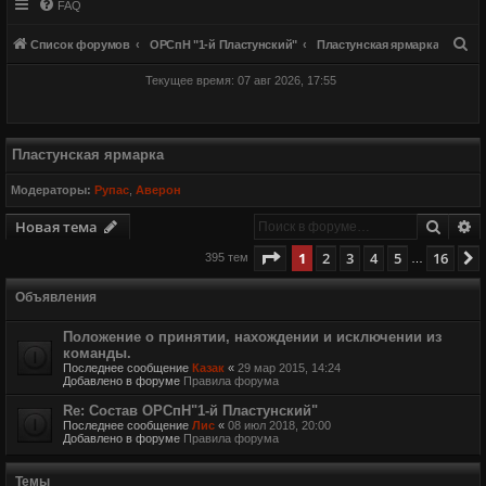
FAQ
П
Список форумов
ОРСпН "1-й Пластунский"
Пластунская ярмарка
о
Текущее время: 07 авг 2026, 17:55
и
с
к
Пластунская ярмарка
Модераторы:
Рупас
,
Аверон
Поиск
Р
Новая тема
Страница
1
из
16
1
2
3
4
5
16
395 тем
…
Объявления
Положение о принятии, нахождении и исключении из
команды.
Последнее сообщение
Казак
«
29 мар 2015, 14:24
Добавлено в форуме
Правила форума
Re: Состав ОРСпН"1-й Пластунский"
Последнее сообщение
Лис
«
08 июл 2018, 20:00
Добавлено в форуме
Правила форума
Темы