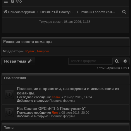
FAQ
П
Список форумов
ОРСпН "1-й Пластунский"
Решения совета команды
о
Текущее время: 08 авг 2026, 11:38
и
с
к
Решения совета команды
Модераторы:
Рупас
,
Аверон
Поиск
Р
Новая тема
7 тем Страница
1
из
1
Объявления
Положение о принятии, нахождении и исключении из
команды.
Последнее сообщение
Казак
«
29 мар 2015, 14:24
Добавлено в форуме
Правила форума
Re: Состав ОРСпН"1-й Пластунский"
Последнее сообщение
Лис
«
08 июл 2018, 20:00
Добавлено в форуме
Правила форума
Темы