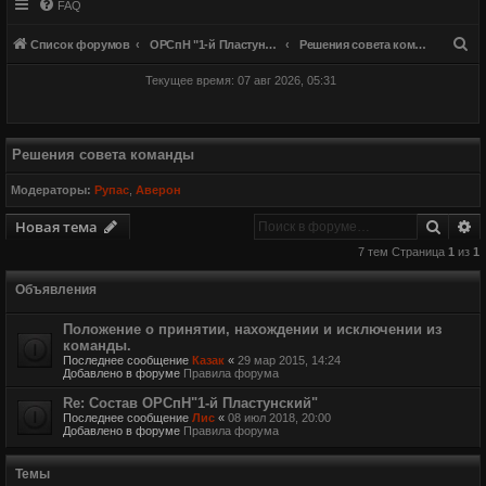
FAQ
П
Список форумов
ОРСпН "1-й Пластунский"
Решения совета команды
о
Текущее время: 07 авг 2026, 05:31
и
с
к
Решения совета команды
Модераторы:
Рупас
,
Аверон
Поиск
Р
Новая тема
7 тем Страница
1
из
1
Объявления
Положение о принятии, нахождении и исключении из
команды.
Последнее сообщение
Казак
«
29 мар 2015, 14:24
Добавлено в форуме
Правила форума
Re: Состав ОРСпН"1-й Пластунский"
Последнее сообщение
Лис
«
08 июл 2018, 20:00
Добавлено в форуме
Правила форума
Темы