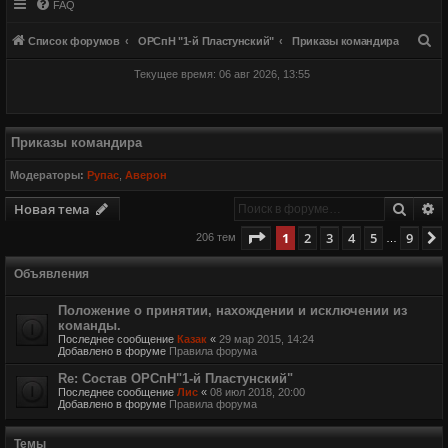
FAQ
П
Список форумов
ОРСпН "1-й Пластунский"
Приказы командира
о
Текущее время: 06 авг 2026, 13:55
и
с
к
Приказы командира
Модераторы:
Рупас
,
Аверон
Поиск
Р
Новая тема
Страница
1
из
9
1
2
3
4
5
9
206 тем
…
Объявления
Положение о принятии, нахождении и исключении из
команды.
Последнее сообщение
Казак
«
29 мар 2015, 14:24
Добавлено в форуме
Правила форума
Re: Состав ОРСпН"1-й Пластунский"
Последнее сообщение
Лис
«
08 июл 2018, 20:00
Добавлено в форуме
Правила форума
Темы