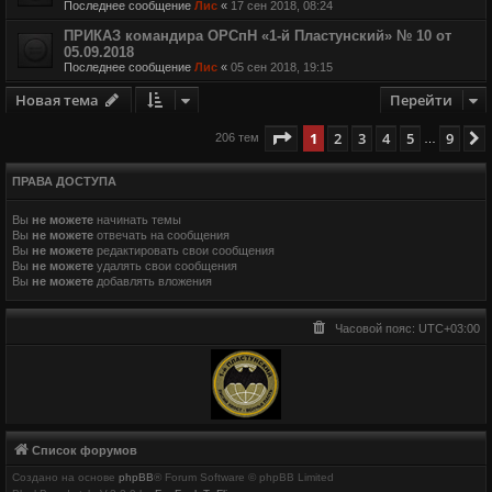
Последнее сообщение
Лис
«
17 сен 2018, 08:24
ПРИКАЗ командира ОРСпН «1-й Пластунский» № 10 от
05.09.2018
Последнее сообщение
Лис
«
05 сен 2018, 19:15
Новая тема
Перейти
Страница
1
из
9
1
2
3
4
5
9
206 тем
…
ПРАВА ДОСТУПА
Вы
не можете
начинать темы
Вы
не можете
отвечать на сообщения
Вы
не можете
редактировать свои сообщения
Вы
не можете
удалять свои сообщения
Вы
не можете
добавлять вложения
Часовой пояс:
UTC+03:00
Список форумов
Создано на основе
phpBB
® Forum Software © phpBB Limited