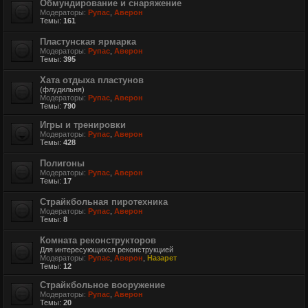
Обмундирование и снаряжение
Модераторы:
Рупас
,
Аверон
Темы:
161
Пластунская ярмарка
Модераторы:
Рупас
,
Аверон
Темы:
395
Хата отдыха пластунов
(флудильня)
Модераторы:
Рупас
,
Аверон
Темы:
790
Игры и тренировки
Модераторы:
Рупас
,
Аверон
Темы:
428
Полигоны
Модераторы:
Рупас
,
Аверон
Темы:
17
Страйкбольная пиротехника
Модераторы:
Рупас
,
Аверон
Темы:
8
Комната реконструкторов
Для интересующихся реконструкцией
Модераторы:
Рупас
,
Аверон
,
Назарет
Темы:
12
Страйкбольное вооружение
Модераторы:
Рупас
,
Аверон
Темы:
20