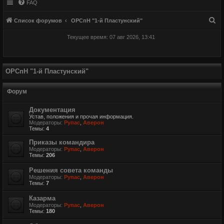
FAQ
П
Список форумов
ОРСпН "1-й Пластунский"
о
Текущее время: 07 авг 2026, 13:41
и
с
к
ОРСпН "1-й Пластунский"
Форум
Документация
Устав, положения и прочая информация.
Модераторы:
Рупас
,
Аверон
Темы:
4
Приказы командира
Модераторы:
Рупас
,
Аверон
Темы:
206
Решения совета команды
Модераторы:
Рупас
,
Аверон
Темы:
7
Казарма
Модераторы:
Рупас
,
Аверон
Темы:
180