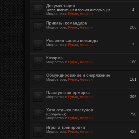
Документация
4
Устав, положения и прочая информация.
Модераторы:
Рупас
,
Аверон
Приказы командира
206
Модераторы:
Рупас
,
Аверон
Решения совета команды
7
Модераторы:
Рупас
,
Аверон
Казарма
180
Модераторы:
Рупас
,
Аверон
Обмундирование и снаряжение
161
Модераторы:
Рупас
,
Аверон
Пластунская ярмарка
395
Модераторы:
Рупас
,
Аверон
Хата отдыха пластунов
790
(флудильня)
Модераторы:
Рупас
,
Аверон
Игры и тренировки
428
Модераторы:
Рупас
,
Аверон