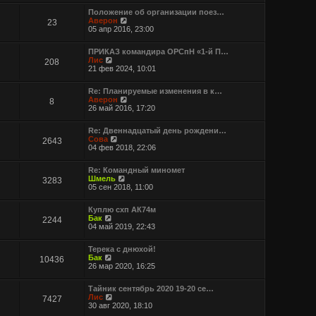
Положение об организации поез…
П
Аверон
23
е
05 апр 2016, 23:00
р
е
ПРИКАЗ командира ОРСпН «1-й П…
й
П
Лис
208
т
е
21 фев 2024, 10:01
и
р
к
е
п
Re: Планируемые изменения в к…
й
о
П
Аверон
8
т
с
е
26 май 2016, 17:20
и
л
р
к
е
е
п
д
Re: Двеннадцатый день рождени…
й
о
П
н
Сова
2643
т
с
е
е
04 фев 2018, 22:06
и
л
р
м
к
е
е
у
п
д
Re: Командный миномет
й
с
о
н
П
Шмель
3283
т
о
с
е
е
05 сен 2018, 11:00
и
о
л
м
р
к
б
е
у
е
п
щ
д
Куплю схп АК74м
с
й
о
е
П
н
Бак
2244
о
т
с
н
е
е
04 май 2019, 22:43
о
и
л
и
р
м
б
к
е
ю
е
у
щ
п
д
Терека с днюхой!
й
с
е
о
П
н
Бак
10436
т
о
н
с
е
е
26 мар 2020, 16:25
и
о
и
л
р
м
к
б
ю
е
е
у
п
щ
д
Тайник сентябрь 2020 19-20 се…
й
с
о
е
П
н
Лис
7427
т
о
с
н
е
е
30 авг 2020, 18:10
и
о
л
и
р
м
к
б