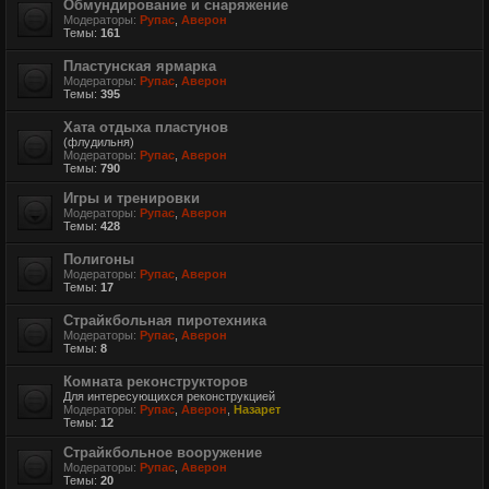
Обмундирование и снаряжение
Модераторы:
Рупас
,
Аверон
Темы:
161
Пластунская ярмарка
Модераторы:
Рупас
,
Аверон
Темы:
395
Хата отдыха пластунов
(флудильня)
Модераторы:
Рупас
,
Аверон
Темы:
790
Игры и тренировки
Модераторы:
Рупас
,
Аверон
Темы:
428
Полигоны
Модераторы:
Рупас
,
Аверон
Темы:
17
Страйкбольная пиротехника
Модераторы:
Рупас
,
Аверон
Темы:
8
Комната реконструкторов
Для интересующихся реконструкцией
Модераторы:
Рупас
,
Аверон
,
Назарет
Темы:
12
Страйкбольное вооружение
Модераторы:
Рупас
,
Аверон
Темы:
20