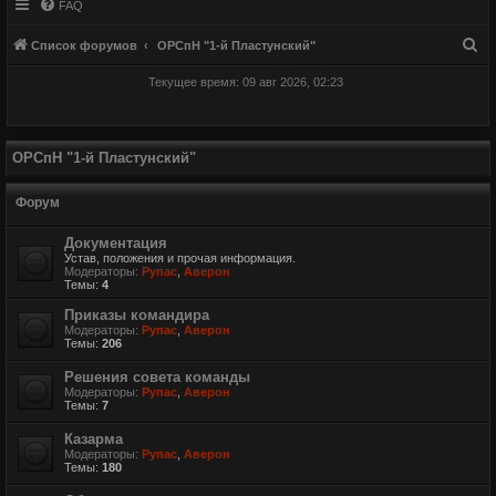
FAQ
П
Список форумов
ОРСпН "1-й Пластунский"
о
Текущее время: 09 авг 2026, 02:23
и
с
к
ОРСпН "1-й Пластунский"
Форум
Документация
Устав, положения и прочая информация.
Модераторы:
Рупас
,
Аверон
Темы:
4
Приказы командира
Модераторы:
Рупас
,
Аверон
Темы:
206
Решения совета команды
Модераторы:
Рупас
,
Аверон
Темы:
7
Казарма
Модераторы:
Рупас
,
Аверон
Темы:
180