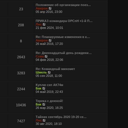
Положение об организации поез…
П
Аверон
23
е
05 апр 2016, 23:00
р
е
ПРИКАЗ командира ОРСпН «1-й П…
й
П
Лис
208
т
е
21 фев 2024, 10:01
и
р
к
е
п
Re: Планируемые изменения в к…
й
о
П
Аверон
8
т
с
е
26 май 2016, 17:20
и
л
р
к
е
е
п
д
Re: Двеннадцатый день рождени…
й
о
П
н
Сова
2643
т
с
е
е
04 фев 2018, 22:06
и
л
р
м
к
е
е
у
п
д
Re: Командный миномет
й
с
о
н
П
Шмель
3283
т
о
с
е
е
05 сен 2018, 11:00
и
о
л
м
р
к
б
е
у
е
п
щ
д
Куплю схп АК74м
с
й
о
е
П
н
Бак
2244
о
т
с
н
е
е
04 май 2019, 22:43
о
и
л
и
р
м
б
к
е
ю
е
у
щ
п
д
Терека с днюхой!
й
с
е
о
П
н
Бак
10436
т
о
н
с
е
е
26 мар 2020, 16:25
и
о
и
л
р
м
к
б
ю
е
е
у
п
щ
д
Тайник сентябрь 2020 19-20 се…
й
с
о
е
П
н
Лис
7427
т
о
с
н
е
е
30 авг 2020, 18:10
и
о
л
и
р
м
к
б