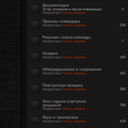
Документация
4
Устав, положения и прочая информация.
Модераторы:
Рупас
,
Аверон
Приказы командира
206
Модераторы:
Рупас
,
Аверон
Решения совета команды
7
Модераторы:
Рупас
,
Аверон
Казарма
180
Модераторы:
Рупас
,
Аверон
Обмундирование и снаряжение
161
Модераторы:
Рупас
,
Аверон
Пластунская ярмарка
395
Модераторы:
Рупас
,
Аверон
Хата отдыха пластунов
790
(флудильня)
Модераторы:
Рупас
,
Аверон
Игры и тренировки
428
Модераторы:
Рупас
,
Аверон